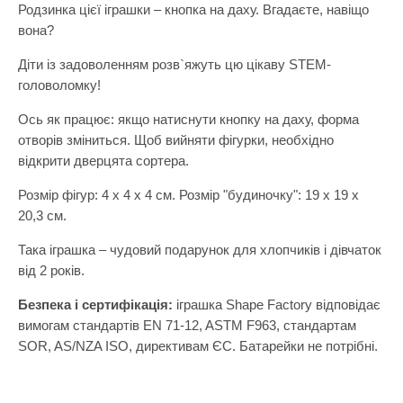
Самокати
Лаки для ніг
Родзинка цієї іграшки – кнопка на даху. Вгадаєте, навіщо
Творча майстерня
вона?
Сортери
Ляльки, наб
Транспорт і техніка
Діти із задоволенням розв`яжуть цю цікаву STEM-
Сповивальні
Машинки та 
Фізика
головоломку!
Стільчики д
Мольберти
Хімія
Ось як працює: якщо натиснути кнопку на даху, форма
Ходунки
Музичні ігр
отворів зміниться. Щоб вийняти фігурки, необхідно
відкрити дверцята сортера.
Ходунки-кат
М'які іграшк
Показати все
Набори для 
Розмір фігур: 4 х 4 х 4 см. Розмір "будиночку": 19 х 19 х
20,3 см.
Набори для 
Така іграшка – чудовий подарунок для хлопчиків і дівчаток
Набори для 
від 2 років.
Набори для 
Безпека і сертифікація:
іграшка Shape Factory відповідає
Набори нату
вимогам стандартів EN 71-12, ASTM F963, стандартам
SOR, AS/NZA ISO, директивам ЄС. Батарейки не потрібні.
Набори шпи
Навчальні і