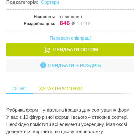
Подкатегорія:
Сортери
Кулінарія
ПРИКРАСИ ТА КОСМЕТИКА
Збірні меблі
Ігрові комп
Іграшки для
Старша школа
Математика
Наявність:
в наявності
ПРОГУЛЯНКИ ТА АКТИВНИЙ ВІДПОЧИНОК
Кошики для 
Ігрові центр
Іграшки для 
846
₴
Роздрібна ціна:
1 128 ₴
Музика
Манежі
Каталки
Іграшки на к
Пазли і головоломки
Переваги співпраці
Полиці
Крісла-гойд
Іграшкова з
Перші іграшки
ПРИДБАТИ ОПТОМ
Сповивальні
Кубики
Іграшкові ма
Пізнання світу
Стенди
Манежі
Ігрові набор
ПРИДБАТИ В РОЗДРІБ
Природознавство
Стільчики д
Музичні ігр
Ігрові фігур
Програмування
Тумбочки
М'які іграшк
Ігрові центр
ОПИС
ХАРАКТЕРИСТИКИ
Робототехніка
Показати все
Нічники
Інтерактивні
Розкопки
Пазли
Конструктор
Фабрика форм – унікальна іграшка для сортування форм.
Рукоділля
У вас є 10 фігур різної форми і всього 4 отвори в сортері.
Пірамідки
Кубики
Необхідно помістити всі елементи усередину. Малюкові
Світ ляльок
Прорізувачі
Лабіринти
доведеться вирішити цю цікаву головоломку.
Сенсорика