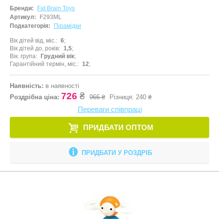
Бренди:
Fat Brain Toys
Артикул:
F293ML
Подкатегорія:
Пірамідки
Вік дітей від, міс.
6
Вік дітей до, років
1,5
Вік. група
Грудний вік
Гарантійний термін, міс.
12
Наявність:
в наявності
726
₴
Роздрібна ціна:
966 ₴
Різниця:
240 ₴
Переваги співпраці
ПРИДБАТИ ОПТОМ
ПРИДБАТИ У РОЗДРІБ