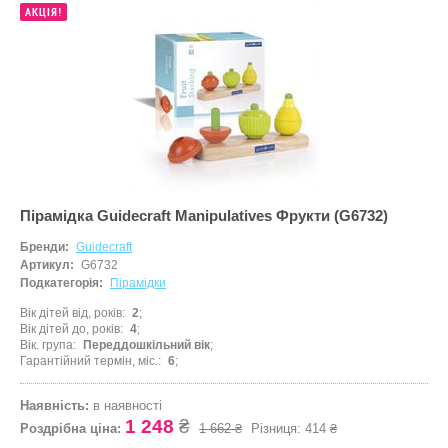
АКЦІЯ!
Пірамідка Guidecraft Manipulatives Фрукти (G6732)
Бренди:
Guidecraft
Артикул:
G6732
Подкатегорія:
Пірамідки
Вік дітей від, років
2
Вік дітей до, років
4
Вік. група
Переддошкільний вік
Гарантійний термін, міс.
6
Наявність:
в наявності
1 248
₴
Роздрібна ціна:
1 662 ₴
Різниця:
414 ₴