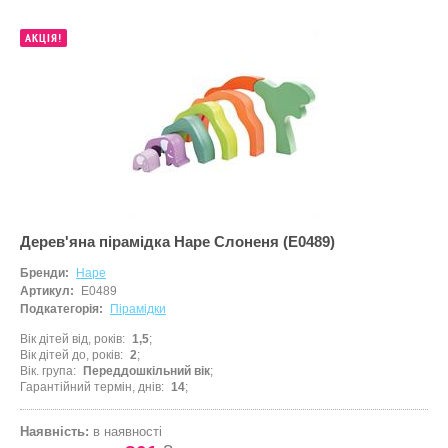
АКЦІЯ!
Дерев'яна пірамідка Hape Слоненя (E0489)
Бренди:
Hape
Артикул:
E0489
Подкатегорія:
Пірамідки
Вік дітей від, років
1,5
Вік дітей до, років
2
Вік. група
Переддошкільний вік
Гарантійний термін, днів
14
Наявність:
в наявності