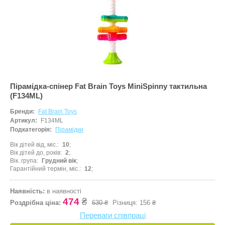
Пірамідка-спінер Fat Brain Toys MiniSpinny тактильна
(F134ML)
Бренди:
Fat Brain Toys
Артикул:
F134ML
Подкатегорія:
Пірамідки
Вік дітей від, міс.
10
Вік дітей до, років
2
Вік. група
Грудний вік
Гарантійний термін, міс.
12
Наявність:
в наявності
474
₴
Роздрібна ціна:
630 ₴
Різниця:
156 ₴
Переваги співпраці