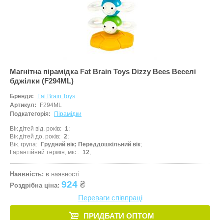
Магнітна пірамідка Fat Brain Toys Dizzy Bees Веселі
бджілки (F294ML)
Бренди:
Fat Brain Toys
Артикул:
F294ML
Подкатегорія:
Пірамідки
Вік дітей від, років
1
Вік дітей до, років
2
Вік. група
Грудний вік; Переддошкільний вік
Гарантійний термін, міс.
12
Наявність:
в наявності
924
₴
Роздрібна ціна:
Переваги співпраці
ПРИДБАТИ ОПТОМ