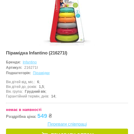
Пірамідка Infantino (216271I)
Бренди:
Infantino
Артикул:
216271I
Подкатегорія:
Пірамідки
Вік дітей від, міс.
6
Вік дітей до, років
1,5
Вік. група
Грудний вік
Гарантійний термін, днів
14
немає в наявності
549
₴
Роздрібна ціна:
Переваги співпраці