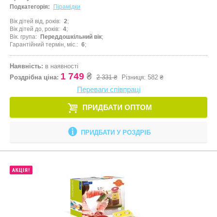
Подкатегорія:
Пірамідки
Вік дітей від, років
2
Вік дітей до, років
4
Вік. група
Переддошкільний вік
Гарантійний термін, міс.
6
Наявність:
в наявності
1 749
₴
Роздрібна ціна:
2 331 ₴
Різниця:
582 ₴
Переваги співпраці
ПРИДБАТИ ОПТОМ
ПРИДБАТИ У РОЗДРІБ
АКЦІЯ!