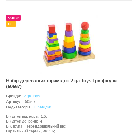
Самокати
Лаки для ніг
Творча майстерня
Сортери
Ляльки, наб
Транспорт і техніка
АКЦІЯ!
Сповивальні
Машинки та 
ХІТ!
Фізика
Стільчики д
Мольберти
Хімія
Ходунки
Музичні ігр
Ходунки-кат
М'які іграшк
Показати все
Набори для 
Набори для 
Набір дерев'яних пірамідок Viga Toys Три фігури
(50567)
Набори для 
Бренди:
Viga Toys
Набори для 
Артикул:
50567
Подкатегорія:
Пірамідки
Набори нату
Вік дітей від, років
1,5
Набори шпи
Вік дітей до, років
4
Вік. група
Переддошкільний вік
Навчальні і
Гарантійний термін, міс.
6