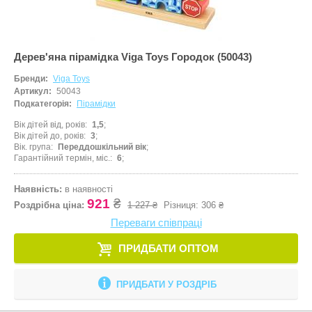
Дерев'яна пірамідка Viga Toys Городок (50043)
Бренди:
Viga Toys
Артикул:
50043
Подкатегорія:
Пірамідки
Вік дітей від, років
1,5
Вік дітей до, років
3
Вік. група
Переддошкільний вік
Гарантійний термін, міс.
6
Наявність:
в наявності
921
₴
Роздрібна ціна:
1 227 ₴
Різниця:
306 ₴
Переваги співпраці
ПРИДБАТИ ОПТОМ
ПРИДБАТИ У РОЗДРІБ