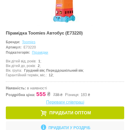
Пірамідка Toomies Автобус (E73220)
Бренди:
Toomies
Артикул:
E73220
Подкатегорія:
Пірамідки
Вік дітей від, років
1
Вік дітей до, років
2
Вік. група
Грудний вік; Переддошкільний вік
Гарантійний термін, міс.
12
Наявність:
в наявності
555
₴
Роздрібна ціна:
738 ₴
Різниця:
183 ₴
Переваги співпраці
ПРИДБАТИ ОПТОМ
ПРИДБАТИ У РОЗДРІБ