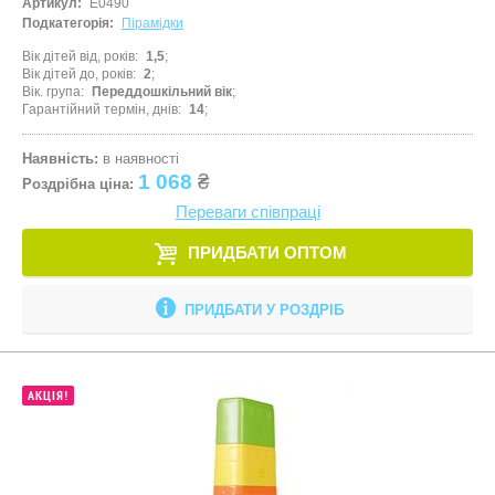
Артикул:
E0490
Подкатегорія:
Пірамідки
Вік дітей від, років
1,5
Вік дітей до, років
2
Вік. група
Переддошкільний вік
Гарантійний термін, днів
14
Наявність:
в наявності
1 068
₴
Роздрібна ціна:
Переваги співпраці
ПРИДБАТИ ОПТОМ
ПРИДБАТИ У РОЗДРІБ
АКЦІЯ!