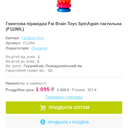
Кулінарія
ПРИКРАСИ ТА КОСМЕТИКА
Збірні меблі
Ігрові комп
Іграшки для
Старша школа
Математика
ПРОГУЛЯНКИ ТА АКТИВНИЙ ВІДПОЧИНОК
Кошики для 
Ігрові центр
Іграшки для 
Гвинтова пірамідка Fat Brain Toys SpinAgain тактильна
Музика
(F110ML)
Манежі
Каталки
Іграшки на к
Пазли і головоломки
Бренди:
Fat Brain Toys
Полиці
Крісла-гойд
Іграшкова з
Артикул:
F110ML
Перші іграшки
Подкатегорія:
Пірамідки
Сповивальні
Кубики
Іграшкові ма
Пізнання світу
Вік дітей від, років
1
Стенди
Манежі
Ігрові набор
Вік дітей до, років
2
Природознавство
Вік. група
Грудний вік; Переддошкільний вік
Стільчики д
Музичні ігр
Ігрові фігур
Гарантійний термін, міс.
12
Програмування
Тумбочки
М'які іграшк
Ігрові центр
Наявність:
в наявності
Робототехніка
1 095
₴
Показати все
Нічники
Інтерактивні
Роздрібна ціна:
1 458 ₴
Різниця:
363 ₴
Розкопки
Переваги співпраці
Пазли
Конструктор
Рукоділля
ПРИДБАТИ ОПТОМ
Пірамідки
Кубики
Світ ляльок
Прорізувачі
Лабіринти
ПРИДБАТИ У РОЗДРІБ
Сенсорика