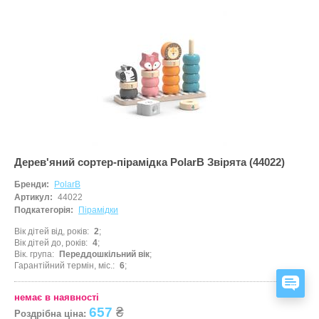
Дерев'яний сортер-пірамідка PolarB Звірята (44022)
Бренди:
PolarB
Артикул:
44022
Подкатегорія:
Пірамідки
Вік дітей від, років
2
Вік дітей до, років
4
Вік. група
Переддошкільний вік
Гарантійний термін, міс.
6
ЗАД
немає в наявності
657
₴
Роздрібна ціна: