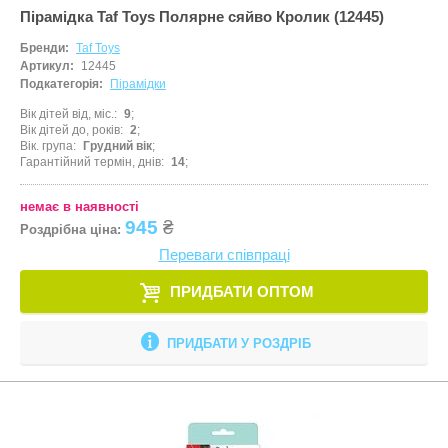
Пірамідка Taf Toys Полярне сяйво Кролик (12445)
Бренди:
Taf Toys
Артикул:
12445
Подкатегорія:
Пірамідки
Вік дітей від, міс.
9
Вік дітей до, років
2
Вік. група
Грудний вік
Гарантійний термін, днів
14
немає в наявності
945
₴
Роздрібна ціна:
Переваги співпраці
ПРИДБАТИ ОПТОМ
ПРИДБАТИ У РОЗДРІБ