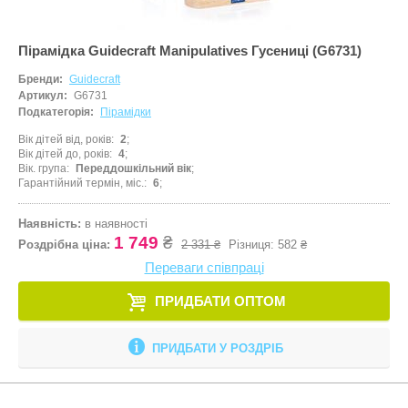
Пірамідка Guidecraft Manipulatives Гусениці (G6731)
Бренди:
Guidecraft
Артикул:
G6731
Подкатегорія:
Пірамідки
Вік дітей від, років
2
Вік дітей до, років
4
Вік. група
Переддошкільний вік
Гарантійний термін, міс.
6
Наявність:
в наявності
1 749
₴
Роздрібна ціна:
2 331 ₴
Різниця:
582 ₴
Переваги співпраці
ПРИДБАТИ ОПТОМ
ПРИДБАТИ У РОЗДРІБ