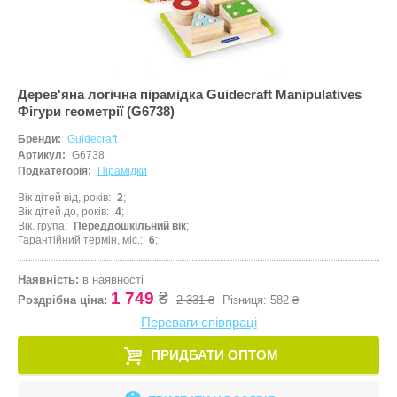
Дерев'яна логічна пірамідка Guidecraft Manipulatives
Фігури геометрії (G6738)
Бренди:
Guidecraft
Артикул:
G6738
Подкатегорія:
Пірамідки
Вік дітей від, років
2
Вік дітей до, років
4
Вік. група
Переддошкільний вік
Гарантійний термін, міс.
6
Наявність:
в наявності
1 749
₴
Роздрібна ціна:
2 331 ₴
Різниця:
582 ₴
Переваги співпраці
ПРИДБАТИ ОПТОМ