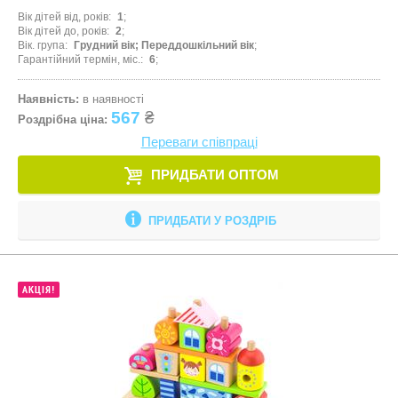
Вік дітей від, років
1
Вік дітей до, років
2
Вік. група
Грудний вік; Переддошкільний вік
Гарантійний термін, міс.
6
Наявність:
в наявності
567
₴
Роздрібна ціна:
Переваги співпраці
ПРИДБАТИ ОПТОМ
ПРИДБАТИ У РОЗДРІБ
АКЦІЯ!