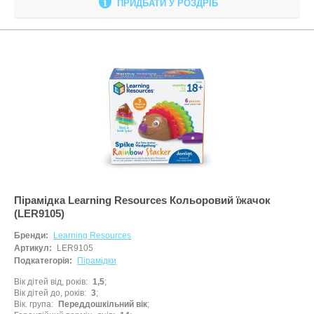
ПРИДБАТИ У РОЗДРІБ
Пірамідка Learning Resources Кольоровий їжачок
(LER9105)
Бренди:
Learning Resources
Артикул:
LER9105
Подкатегорія:
Пірамідки
Вік дітей від, років
1,5
Вік дітей до, років
3
Вік. група
Переддошкільний вік