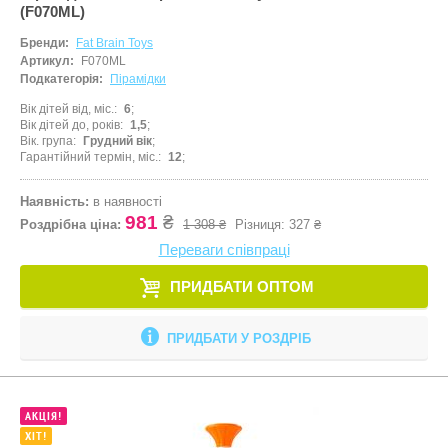
(F070ML)
Трансформе
Бренди:
Fat Brain Toys
Фігурки
Артикул:
F070ML
Подкатегорія:
Пірамідки
Шнурівки
Вік дітей від, міс.
6
Шпионсике 
Вік дітей до, років
1,5
Вік. група
Грудний вік
Показати все
Гарантійний термін, міс.
12
Наявність:
в наявності
981
₴
Роздрібна ціна:
1 308 ₴
Різниця:
327 ₴
Переваги співпраці
ПРИДБАТИ ОПТОМ
ПРИДБАТИ У РОЗДРІБ
АКЦІЯ!
ХІТ!