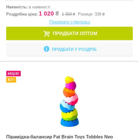
Настільні іг
Наявність:
в наявності
1 020
₴
Наукові наб
Роздрібна ціна:
1 359 ₴
Різниця:
339 ₴
Переваги співпраці
Оптичні при
ПРИДБАТИ ОПТОМ
Пазли
Пазли-голов
ПРИДБАТИ У РОЗДРІБ
Пальчиковий
Парасольки
АКЦІЯ!
Пірамідки
ХІТ!
Прорізувачі
Радіокерова
Рамки-вкла
Сортери
Творчість
Пірамідка-балансир Fat Brain Toys Tobbles Neo