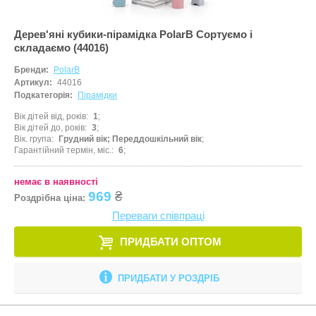
Дерев'яні кубики-пірамідка PolarB Сортуємо і
складаємо (44016)
Бренди:
PolarB
Артикул:
44016
Подкатегорія:
Пірамідки
Вік дітей від, років
1
Вік дітей до, років
3
Вік. група
Грудний вік; Переддошкільний вік
Гарантійний термін, міс.
6
немає в наявності
969
₴
Роздрібна ціна:
Переваги співпраці
ПРИДБАТИ ОПТОМ
ПРИДБАТИ У РОЗДРІБ