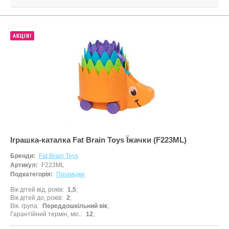
АКЦІЯ!
Іграшка-каталка Fat Brain Toys Їжачки (F223ML)
Бренди:
Fat Brain Toys
Артикул:
F223ML
Подкатегорія:
Пірамідки
Вік дітей від, років
1,5
Вік дітей до, років
2
Вік. група
Переддошкільний вік
Гарантійний термін, міс.
12