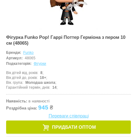
Фігурка Funko Pop! Гаррі Поттер Герміона з пером 10
см (48065)
Бренди:
Funko
Артикул:
48065
Подкатегорія:
Фігурки
Вік дітей від, років
8
Вік дітей до, років
18+
Вік. група
Молодша школа
Гарантійний термін, днів
14
Наявність:
в наявності
945
₴
Роздрібна ціна:
Переваги співпраці
ПРИДБАТИ ОПТОМ