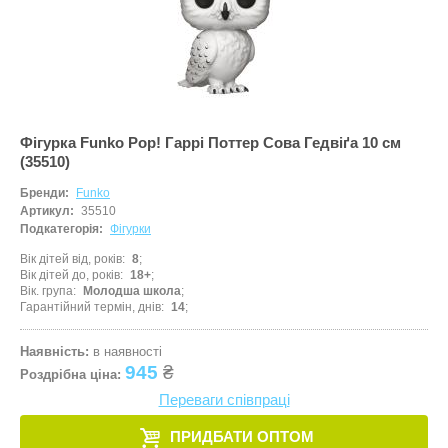
Фігурка Funko Pop! Гаррі Поттер Сова Гедвіґа 10 см
(35510)
Бренди:
Funko
Артикул:
35510
Подкатегорія:
Фігурки
Вік дітей від, років
8
Вік дітей до, років
18+
Вік. група
Молодша школа
Гарантійний термін, днів
14
Наявність:
в наявності
945
₴
Роздрібна ціна:
Переваги співпраці
ПРИДБАТИ ОПТОМ