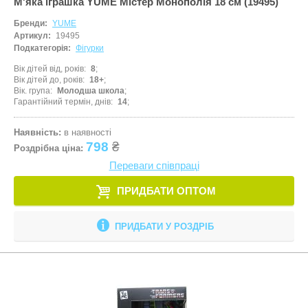
М'яка іграшка YUME Містер Монополія 18 см (19495)
Бренди:
YUME
Артикул:
19495
Подкатегорія:
Фігурки
Вік дітей від, років
8
Вік дітей до, років
18+
Вік. група
Молодша школа
Гарантійний термін, днів
14
Наявність:
в наявності
798
₴
Роздрібна ціна:
Переваги співпраці
ПРИДБАТИ ОПТОМ
ПРИДБАТИ У РОЗДРІБ