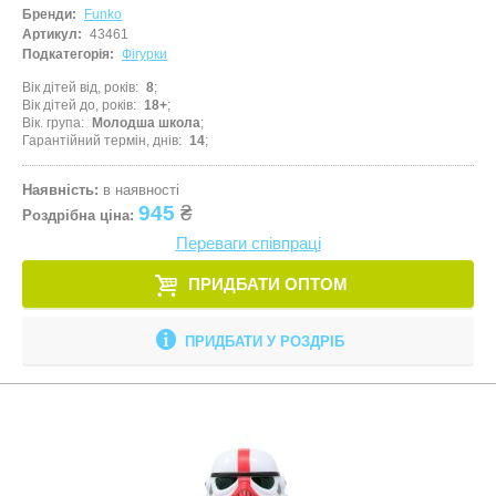
Бренди:
Funko
Артикул:
43461
Подкатегорія:
Фігурки
Вік дітей від, років
8
Вік дітей до, років
18+
Вік. група
Молодша школа
Гарантійний термін, днів
14
Наявність:
в наявності
945
₴
Роздрібна ціна:
Переваги співпраці
ПРИДБАТИ ОПТОМ
ПРИДБАТИ У РОЗДРІБ