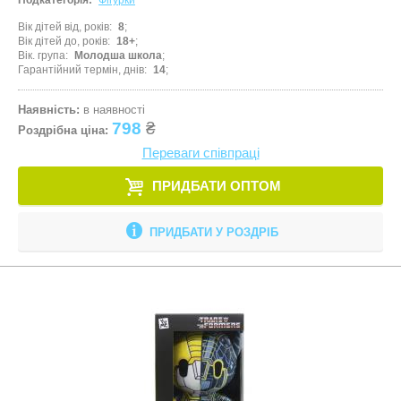
Подкатегорія:
Фігурки
Трансформе
Вік дітей від, років
8
Вік дітей до, років
18+
Фігурки
Вік. група
Молодша школа
Гарантійний термін, днів
14
Шнурівки
Шпионсике 
Наявність:
в наявності
798
₴
Роздрібна ціна:
Показати все
Переваги співпраці
ПРИДБАТИ ОПТОМ
ПРИДБАТИ У РОЗДРІБ