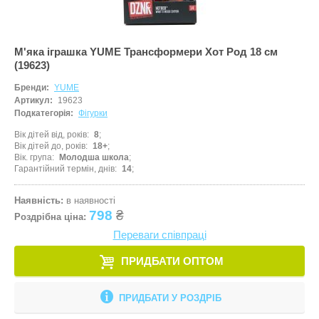
М'яка іграшка YUME Трансформери Хот Род 18 см
(19623)
Бренди:
YUME
Артикул:
19623
Подкатегорія:
Фігурки
Вік дітей від, років
8
Вік дітей до, років
18+
Вік. група
Молодша школа
Гарантійний термін, днів
14
Наявність:
в наявності
798
₴
Роздрібна ціна:
Переваги співпраці
ПРИДБАТИ ОПТОМ
ПРИДБАТИ У РОЗДРІБ