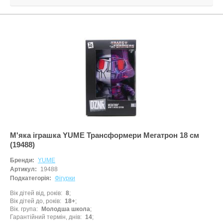
М'яка іграшка YUME Трансформери Мегатрон 18 см
(19488)
Бренди:
YUME
Артикул:
19488
Подкатегорія:
Фігурки
Вік дітей від, років
8
Вік дітей до, років
18+
Вік. група
Молодша школа
Гарантійний термін, днів
14