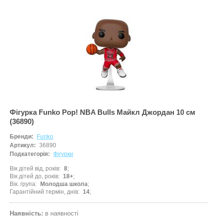
Фігурка Funko Pop! NBA Bulls Майкл Джордан 10 см
(36890)
Бренди:
Funko
Артикул:
36890
Подкатегорія:
Фігурки
Вік дітей від, років
8
Вік дітей до, років
18+
Вік. група
Молодша школа
Гарантійний термін, днів
14
Наявність:
в наявності