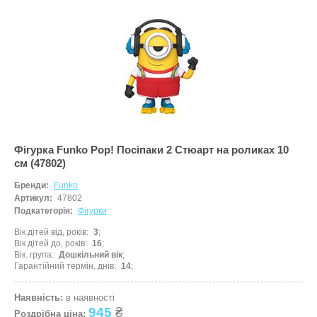
Фігурка Funko Pop! Посіпаки 2 Стюарт на роликах 10
см (47802)
Бренди:
Funko
Артикул:
47802
Подкатегорія:
Фігурки
Вік дітей від, років
3
Вік дітей до, років
16
Вік. група
Дошкільний вік
Гарантійний термін, днів
14
Наявність:
в наявності
945
₴
Роздрібна ціна: