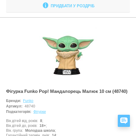
ПРИДБАТИ У РОЗДРІБ
Фігурка Funko Pop! Мандалорець Малюк 10 см (48740)
Бренди:
Funko
Артикул:
48740
Подкатегорія:
Фігурки
ЗАД
Вік дітей від, років
8
Вік дітей до, років
18+
Вік. група
Молодша школа
Гарантійний термін, днів
14