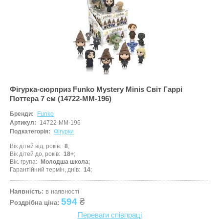
Самокати
Лаки для ніг
Творча майстерня
Сортери
Ляльки, наб
Транспорт і техніка
Сповивальні
Машинки та 
Фізика
Стільчики д
Мольберти
Хімія
Ходунки
Музичні ігр
Ходунки-кат
М'які іграшк
Фігурка-сюрприз Funko Mystery Minis Світ Гаррі
Поттера 7 см (14722-MM-196)
Показати все
Набори для 
Бренди:
Funko
Набори для 
Артикул:
14722-MM-196
Подкатегорія:
Фігурки
Набори для 
Вік дітей від, років
8
Вік дітей до, років
18+
Набори для 
Вік. група
Молодша школа
Гарантійний термін, днів
14
Набори нату
Набори шпи
Наявність:
в наявності
594
₴
Роздрібна ціна:
Навчальні і
Переваги співпраці