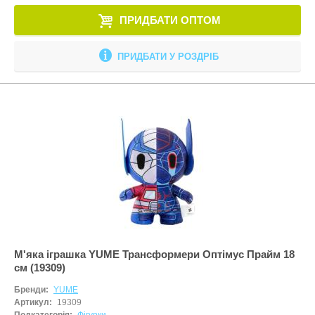
Настільні іг
ПРИДБАТИ ОПТОМ
Наукові наб
Оптичні при
ПРИДБАТИ У РОЗДРІБ
Пазли
Пазли-голов
Пальчиковий
Парасольки
Пірамідки
Прорізувачі
Радіокерова
Рамки-вкла
М'яка іграшка YUME Трансформери Оптімус Прайм 18
см (19309)
Сортери
Бренди:
YUME
Творчість
Артикул:
19309