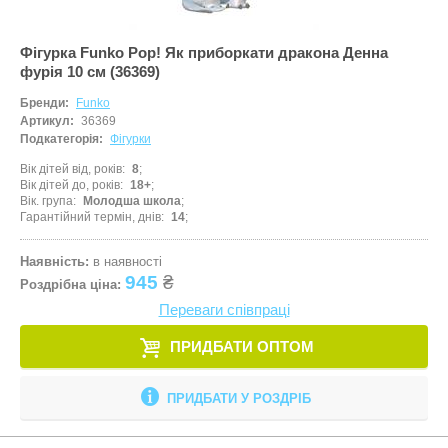
Фігурка Funko Pop! Як приборкати дракона Денна
фурія 10 см (36369)
Бренди:
Funko
Артикул:
36369
Подкатегорія:
Фігурки
Вік дітей від, років
8
Вік дітей до, років
18+
Вік. група
Молодша школа
Гарантійний термін, днів
14
Наявність:
в наявності
945
₴
Роздрібна ціна:
Переваги співпраці
ПРИДБАТИ ОПТОМ
ПРИДБАТИ У РОЗДРІБ