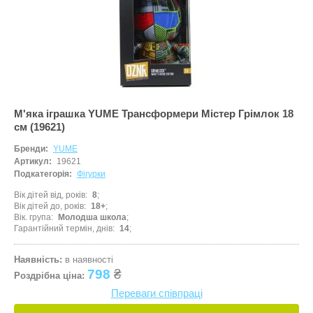
М'яка іграшка YUME Трансформери Містер Грімлок 18
см (19621)
Бренди:
YUME
Артикул:
19621
Подкатегорія:
Фігурки
Вік дітей від, років
8
Вік дітей до, років
18+
Вік. група
Молодша школа
Гарантійний термін, днів
14
Наявність:
в наявності
798
₴
Роздрібна ціна:
Переваги співпраці