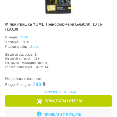
М'яка іграшка YUME Трансформери Бамблбі 18 см
(19310)
Бренди:
YUME
Артикул:
19310
Подкатегорія:
Фігурки
Вік дітей від, років
8
Вік дітей до, років
18+
Вік. група
Молодша школа
Гарантійний термін, днів
14
Наявність:
в наявності
798
₴
Роздрібна ціна:
Переваги співпраці
ПРИДБАТИ ОПТОМ
ПРИДБАТИ У РОЗДРІБ