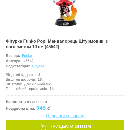
Фігурка Funko Pop! Мандалорець Штурмовик із
вогнеметом 10 см (45542)
Бренди:
Funko
Артикул:
45542
Подкатегорія:
Фігурки
Вік дітей від, років
3
Вік дітей до, років
16
Вік. група
Дошкільний вік
Гарантійний термін, днів
14
Наявність:
в наявності
945
₴
Роздрібна ціна:
Переваги співпраці
ПРИДБАТИ ОПТОМ