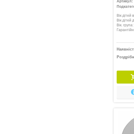
Артикул:
Подкатего
Вік дітей в
Вік дітей д
Вік. група
Гарантійн
Наявніст
Роздрібн