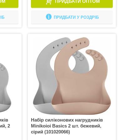
ОМ
ПРИДБАТИ ОПТОМ
ІБ
ПРИДБАТИ У РОЗДРІБ
иків
Набір силіконових нагрудників
ий, 2
Minikoioi Basics 2 шт. бежевий,
сірий (101020066)