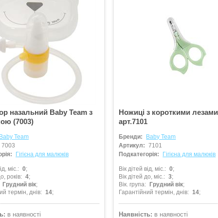
ор назальний Baby Team з
Ножиці з короткими лезам
ою (7003)
арт.7101
Baby Team
Бренди:
Baby Team
7003
Артикул:
7101
рія:
Гігієна для малюків
Подкатегорія:
Гігієна для малюків
ід, міс.
0
Вік дітей від, міс.
0
о, років
4
Вік дітей до, міс.
3
Грудний вік
Вік. група
Грудний вік
ий термін, днів
14
Гарантійний термін, днів
14
ь:
в наявності
Наявність:
в наявності