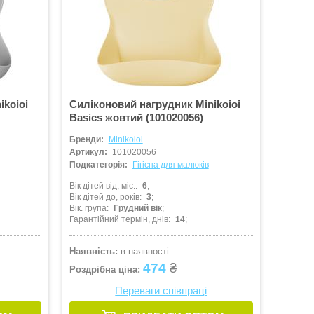
ikoioi
Силіконовий нагрудник Minikoioi
Basics жовтий (101020056)
Бренди:
Minikoioi
Артикул:
101020056
Подкатегорія:
Гігієна для малюків
Вік дітей від, міс.
6
Вік дітей до, років
3
Вік. група
Грудний вік
Гарантійний термін, днів
14
Наявність:
в наявності
474
₴
Роздрібна ціна:
Переваги співпраці