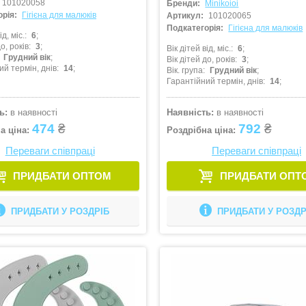
101020058
Бренди:
Minikoioi
рія:
Гігієна для малюків
Артикул:
101020065
Подкатегорія:
Гігієна для малюків
ід, міс.
6
о, років
3
Вік дітей від, міс.
6
Грудний вік
Вік дітей до, років
3
ий термін, днів
14
Вік. група
Грудний вік
Гарантійний термін, днів
14
ь:
в наявності
Наявність:
в наявності
474
₴
792
₴
а ціна:
Роздрібна ціна:
Переваги співпраці
Переваги співпраці
ПРИДБАТИ ОПТОМ
ПРИДБАТИ ОПТ
ПРИДБАТИ У РОЗДРІБ
ПРИДБАТИ У РОЗДР