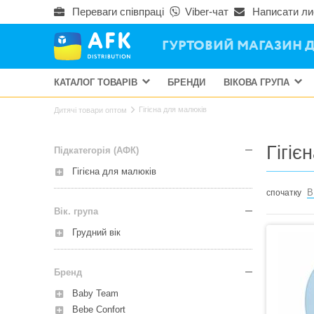
Переваги співпраці
Viber-чат
Написати ли
ГУРТОВИЙ МАГАЗИН Д
КАТАЛОГ ТОВАРІВ
БРЕНДИ
ВІКОВА ГРУПА
Гігієна для малюків
Дитячі товари оптом
Гігіє
Підкатегорія (АФК)
Гігієна для малюків
В
спочатку
Вік. група
Грудний вік
Бренд
Baby Team
Bebe Confort