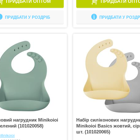
ПРИДБАТИ ОПТОМ
ПРИДБАТИ ОПТ
ПРИДБАТИ У РОЗДРІБ
ПРИДБАТИ У РОЗДР
овий нагрудник Minikoioi
Набір силіконових нагрудн
зелений (101020058)
Minikoioi Basics жовтий, сір
шт. (101020065)
Minikoioi