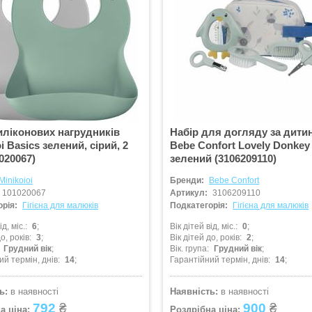
иліконових нагрудників
Набір для догляду за дит
i Basics зелений, сірий, 2
Bebe Confort Lovely Donkey
1020067)
зелений (3106209110)
Minikoioi
Бренди:
Bebe Confort
101020067
Артикул:
3106209110
рія:
Гігієна для малюків
Подкатегорія:
Гігієна для малюків
ід, міс.
6
Вік дітей від, міс.
0
о, років
3
Вік дітей до, років
2
Грудний вік
Вік. група
Грудний вік
ий термін, днів
14
Гарантійний термін, днів
14
ь:
в наявності
Наявність:
в наявності
792
₴
900
₴
а ціна:
Роздрібна ціна: