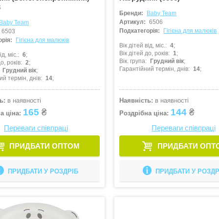
3
Бренди:
Baby Team
Артикул:
6506
Baby Team
Подкатегорія:
Гігієна для малюків
6503
рія:
Гігієна для малюків
Вік дітей від, міс.
4
Вік дітей до, років
1
ід, міс.
6
Вік. група
Грудний вік
о, років
2
Гарантійний термін, днів
14
Грудний вік
ий термін, днів
14
ь:
в наявності
Наявність:
в наявності
165
₴
144
₴
а ціна:
Роздрібна ціна:
Переваги співпраці
Переваги співпраці
ПРИДБАТИ ОПТОМ
ПРИДБАТИ ОПТ
ПРИДБАТИ У РОЗДРІБ
ПРИДБАТИ У РОЗДР