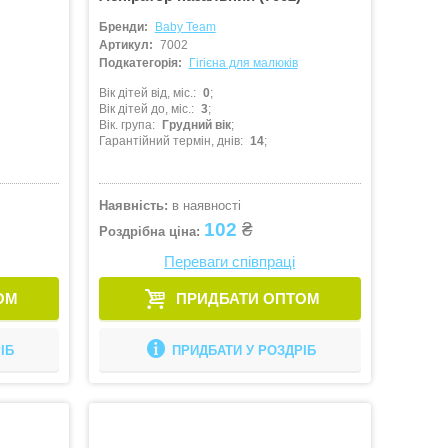
Бренди:
Baby Team
Артикул:
7002
Подкатегорія:
Гігієна для малюків
Вік дітей від, міс.
0
Вік дітей до, міс.
3
Вік. група
Грудний вік
Гарантійний термін, днів
14
Наявність:
в наявності
102
₴
Роздрібна ціна:
Переваги співпраці
ОМ
ПРИДБАТИ ОПТОМ
ІБ
ПРИДБАТИ У РОЗДРІБ