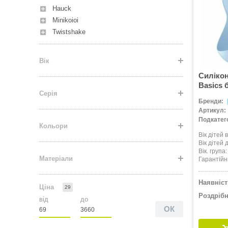
Hauck
Minikoioi
Twistshake
Вік
Силікон
Basics 
Серія
Бренди:
Артикул:
Подкатего
Кольори
Вік дітей в
Вік дітей д
Вік. група
Матеріали
Гарантійн
Наявніст
Ціна
29
Роздрібн
від
до
ОК