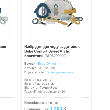
иною
Набір для догляду за дитиною
Bebe Confort Sweet Arctic
блакитний (3106209900)
Бренди:
Bebe Confort
Артикул:
3106209900
Подкатегорія:
Гігієна для малюків
Вік дітей від, міс.
0
Вік дітей до, років
2
Вік. група
Грудний вік
Гарантійний термін, днів
14
Наявність:
в наявності
1 200
₴
Роздрібна ціна: