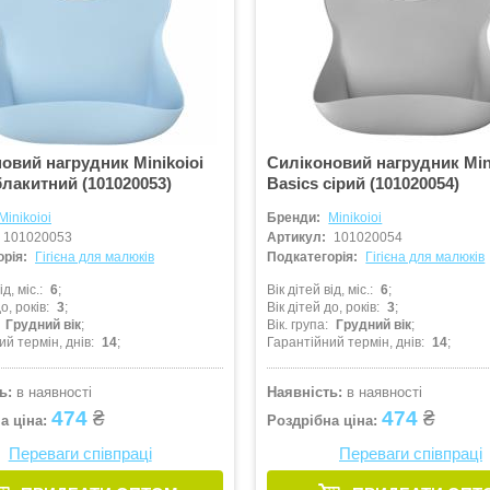
овий нагрудник Minikoioi
Силіконовий нагрудник Min
блакитний (101020053)
Basics сірий (101020054)
Minikoioi
Бренди:
Minikoioi
101020053
Артикул:
101020054
рія:
Гігієна для малюків
Подкатегорія:
Гігієна для малюків
ід, міс.
6
Вік дітей від, міс.
6
о, років
3
Вік дітей до, років
3
Грудний вік
Вік. група
Грудний вік
ий термін, днів
14
Гарантійний термін, днів
14
ь:
в наявності
Наявність:
в наявності
474
₴
474
₴
а ціна:
Роздрібна ціна:
Переваги співпраці
Переваги співпраці