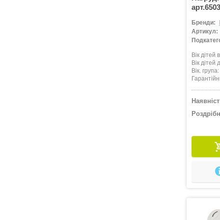
арт.650
Бренди:
Артикул:
Подкатего
Вік дітей в
Вік дітей д
Вік. група
Гарантійн
Наявніст
Роздрібн