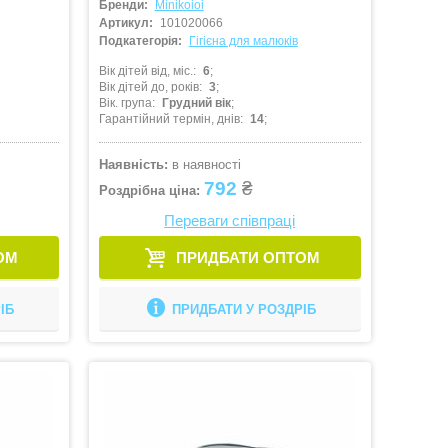
Бренди:
Minikoioi
Артикул:
101020066
Подкатегорія:
Гігієна для малюків
Вік дітей від, міс.
6
Вік дітей до, років
3
Вік. група
Грудний вік
Гарантійний термін, днів
14
Наявність:
в наявності
792
₴
Роздрібна ціна:
Переваги співпраці
ОМ
ПРИДБАТИ ОПТОМ
ІБ
ПРИДБАТИ У РОЗДРІБ