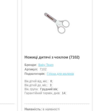
и
Ножиці дитячі з чохлом (7102)
Бренди:
Baby Team
Артикул:
7102
Подкатегорія:
Гігієна для малюків
Вік дітей від, міс.
0
Вік дітей до, міс.
3
Вік. група
Грудний вік
Гарантійний термін, днів
14
Наявність:
в наявності