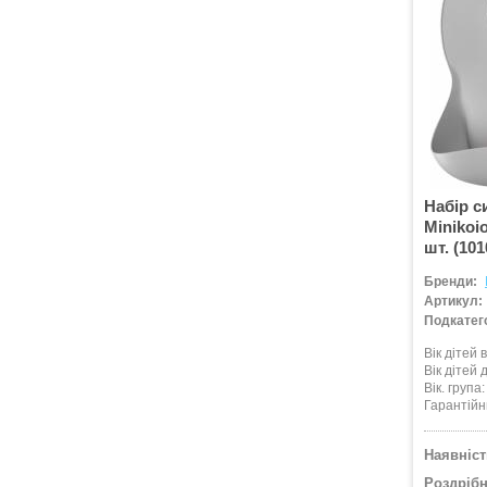
Набір с
Minikoio
шт. (10
Бренди:
Артикул:
Подкатего
Вік дітей в
Вік дітей д
Вік. група
Гарантійн
Наявніст
Роздрібн