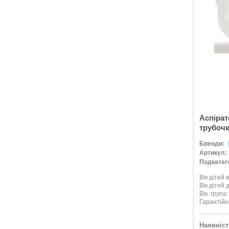
Аспірат
трубочк
Бренди:
Артикул:
Подкатего
Вік дітей в
Вік дітей д
Вік. група
Гарантійн
Наявніст