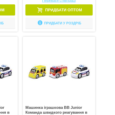
Переваги співпраці
ОМ
ПРИДБАТИ ОПТОМ
ІБ
ПРИДБАТИ У РОЗДРІБ
ior
Машинка іграшкова BB Junior
ння в
Команда швидкого реагування в