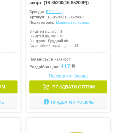
асорт. (16-85200(16-85200P))
Бренди:
BB Junior
Артикул:
16-85200(16-85200P)
Подкатегорія:
Машинки та техніка
Вік дітей від, міс.
3
Вік дітей до, міс.
4
Вік. група
Грудний вік
Гарантійний термін, днів
14
Наявність:
в наявності
417
₴
Роздрібна ціна:
Переваги співпраці
ОМ
ПРИДБАТИ ОПТОМ
ІБ
ПРИДБАТИ У РОЗДРІБ