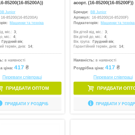
16-85200(16-85200A))
асорт. (16-85200(16-85200F))
BB Junior
Бренди:
BB Junior
16-85200(16-85200A)
Артикул:
16-85200(16-85200F)
рія:
Машинки та техніка
Подкатегорія:
Машинки та техніка
ід, міс.
3
Вік дітей від, міс.
3
о, міс.
4
Вік дітей до, міс.
4
Грудний вік
Вік. група
Грудний вік
ий термін, днів
14
Гарантійний термін, днів
14
ь:
в наявності
Наявність:
в наявності
417
₴
417
₴
а ціна:
Роздрібна ціна:
Переваги співпраці
Переваги співпраці
ПРИДБАТИ ОПТОМ
ПРИДБАТИ ОПТ
ПРИДБАТИ У РОЗДРІБ
ПРИДБАТИ У РОЗДР