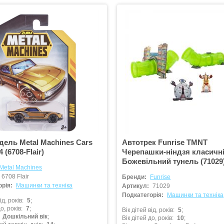
ель Metal Machines Cars
Автотрек Funrise ТMNT
4 (6708-Flair)
Черепашки-ніндзя класичн
Божевільний тунель (71029
Metal Machines
6708 Flair
Бренди:
Funrise
рія:
Машинки та техніка
Артикул:
71029
Подкатегорія:
Машинки та техніка
ід, років
5
о, років
7
Вік дітей від, років
5
Дошкільний вік
Вік дітей до, років
10