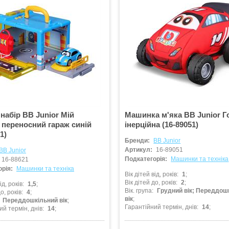
 набір BB Junior Мій
Машинка м'яка BB Junior Г
переносний гараж синій
інерційна (16-89051)
1)
Бренди:
BB Junior
Артикул:
16-89051
BB Junior
Подкатегорія:
Машинки та техніка
16-88621
рія:
Машинки та техніка
Вік дітей від, років
1
Вік дітей до, років
2
ід, років
1,5
Вік. група
Грудний вік; Переддош
о, років
4
вік
Переддошкільний вік
Гарантійний термін, днів
14
ий термін, днів
14