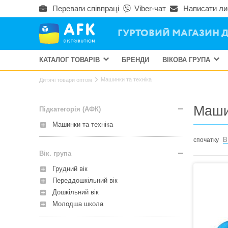
Переваги співпраці
Viber-чат
Написати ли
ГУРТОВИЙ МАГАЗИН Д
КАТАЛОГ ТОВАРІВ
БРЕНДИ
ВІКОВА ГРУПА
Машинки та техніка
Дитячі товари оптом
Маши
Підкатегорія (АФК)
Машинки та техніка
В
спочатку
Вік. група
Грудний вік
Переддошкільний вік
Дошкільний вік
Молодша школа