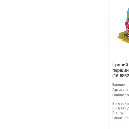
Ігровий
перший 
(16-8862
Бренди:
Артикул:
Подкатего
Вік дітей в
Вік дітей д
Вік. група
Гарантійн