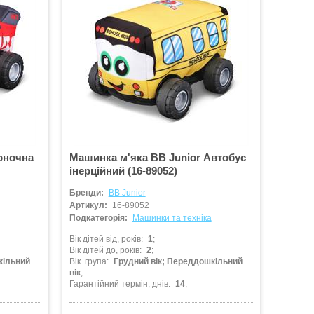
оночна
Машинка м'яка BB Junior Автобус
інерційний (16-89052)
Бренди:
BB Junior
Артикул:
16-89052
Подкатегорія:
Машинки та техніка
Вік дітей від, років
1
Вік дітей до, років
2
кільний
Вік. група
Грудний вік; Переддошкільний
вік
Гарантійний термін, днів
14