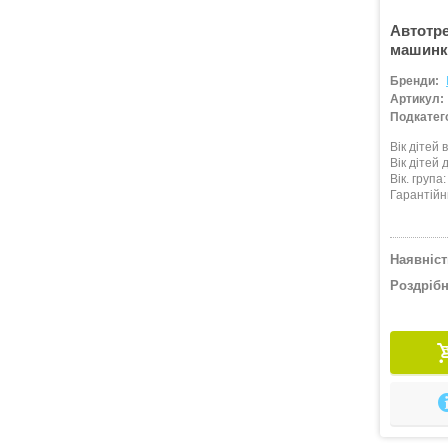
Автотре
машинки
Бренди:
Артикул:
Подкатего
Вік дітей в
Вік дітей д
Вік. група
Гарантійн
Наявніст
Роздрібн