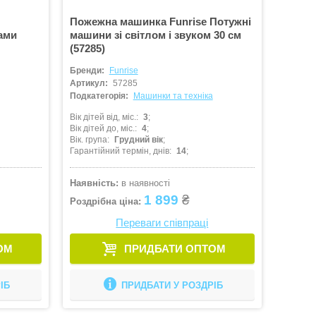
Пожежна машинка Funrise Потужні
ками
машини зі світлом і звуком 30 см
(57285)
Бренди:
Funrise
Артикул:
57285
Подкатегорія:
Машинки та техніка
Вік дітей від, міс.
3
Вік дітей до, міс.
4
Вік. група
Грудний вік
Гарантійний термін, днів
14
Наявність:
в наявності
1 899
₴
Роздрібна ціна:
Переваги співпраці
ОМ
ПРИДБАТИ ОПТОМ
ІБ
ПРИДБАТИ У РОЗДРІБ