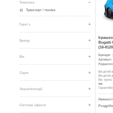
Тематика
Транспорт і техніка
Герої з
Іграшко
Бренд
Bugatti 
(16-8120
Бренди:
Вік
Артикул:
Подкатего
Вік дітей в
Серія
Вік дітей д
Вік. група
вік
Гарантійн
Звуки/мелодії
Наявніст
Світлові ефекти
Роздрібн