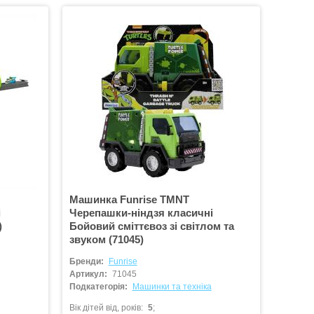
Машинка Funrise ТMNT
і
Черепашки-ніндзя класичні
)
Бойовий сміттєвоз зі світлом та
звуком (71045)
Бренди:
Funrise
Артикул:
71045
Подкатегорія:
Машинки та техніка
Вік дітей від, років
5