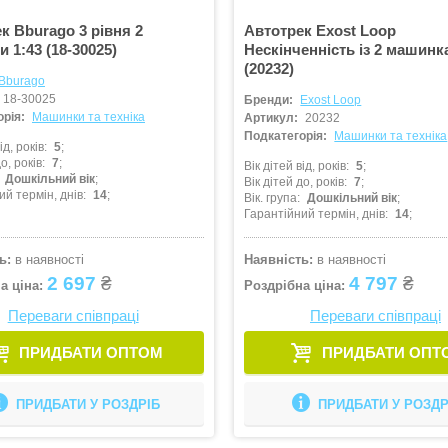
к Bburago 3 рівня 2
Автотрек Exost Loop
 1:43 (18-30025)
Нескінченність із 2 машин
(20232)
Bburago
18-30025
Бренди:
Exost Loop
рія:
Машинки та техніка
Артикул:
20232
Подкатегорія:
Машинки та техніка
ід, років
5
о, років
7
Вік дітей від, років
5
Дошкільний вік
Вік дітей до, років
7
ий термін, днів
14
Вік. група
Дошкільний вік
Гарантійний термін, днів
14
ь:
в наявності
Наявність:
в наявності
2 697
₴
4 797
₴
а ціна:
Роздрібна ціна:
Переваги співпраці
Переваги співпраці
ПРИДБАТИ ОПТОМ
ПРИДБАТИ ОПТ
ПРИДБАТИ У РОЗДРІБ
ПРИДБАТИ У РОЗДР