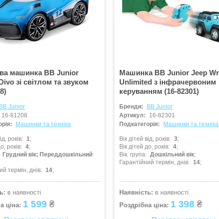
ва машинка BB Junior
Машинка BB Junior Jeep Wr
Divo зі світлом та звуком
Unlimited з інфрачервоним
8)
керуванням (16-82301)
BB Junior
Бренди:
BB Junior
16-81208
Артикул:
16-82301
рія:
Машинки та техніка
Подкатегорія:
Машинки та техніка
ід, років
1
Вік дітей від, років
3
о, років
4
Вік дітей до, років
4
Грудний вік; Переддошкільний
Вік. група
Дошкільний вік
Гарантійний термін, днів
14
ий термін, днів
14
ь:
в наявності
Наявність:
в наявності
1 599
₴
1 398
₴
а ціна:
Роздрібна ціна: