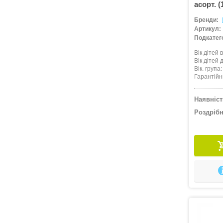
асорт. (
Бренди:
Артикул:
Подкатего
Вік дітей в
Вік дітей д
Вік. група
Гарантійн
Наявніст
Роздрібн