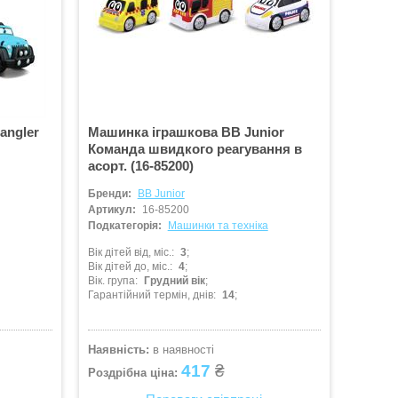
angler
Машинка іграшкова BB Junior
Команда швидкого реагування в
асорт. (16-85200)
Бренди:
BB Junior
Артикул:
16-85200
Подкатегорія:
Машинки та техніка
Вік дітей від, міс.
3
Вік дітей до, міс.
4
Вік. група
Грудний вік
Гарантійний термін, днів
14
Наявність:
в наявності
417
₴
Роздрібна ціна: