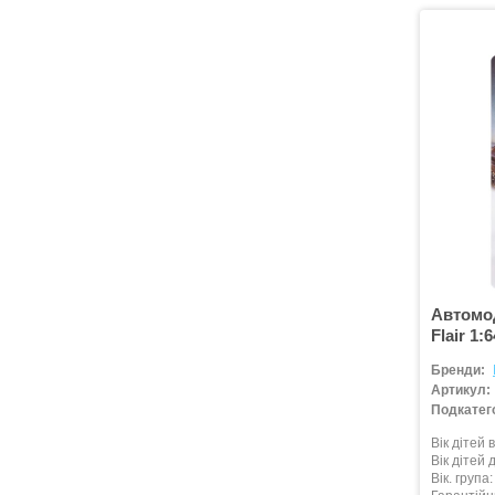
Автомод
Flair 1:6
Бренди:
Артикул:
Подкатего
Вік дітей в
Вік дітей д
Вік. група