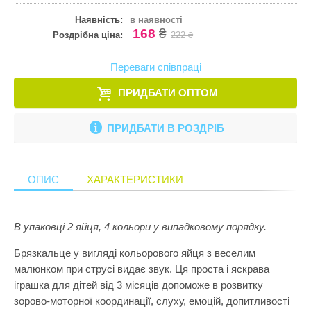
Кулінарія
ПРИКРАСИ ТА КОСМЕТИКА
Наявність:
в наявності
Збірні меблі
Ігрові комп
Іграшки для
Старша школа
168
₴
Математика
Роздрібна ціна:
222 ₴
ПРОГУЛЯНКИ ТА АКТИВНИЙ ВІДПОЧИНОК
Кошики для 
Ігрові центр
Іграшки для 
Музика
Переваги співпраці
Манежі
Каталки
Іграшки на к
Пазли і головоломки
ПРИДБАТИ ОПТОМ
Полиці
Крісла-гойд
Іграшкова з
Перші іграшки
Сповивальні
Кубики
Іграшкові ма
ПРИДБАТИ В РОЗДРІБ
Пізнання світу
Стенди
Манежі
Ігрові набор
Природознавство
Стільчики д
Музичні ігр
Ігрові фігур
ОПИС
ХАРАКТЕРИСТИКИ
Програмування
Тумбочки
М'які іграшк
Ігрові центр
Робототехніка
Показати все
Нічники
Інтерактивні
В упаковці 2 яйця, 4 кольори у випадковому порядку.
Розкопки
Пазли
Конструктор
Брязкальце у вигляді кольорового яйця з веселим
Рукоділля
Пірамідки
Кубики
малюнком при струсі видає звук. Ця проста і яскрава
Світ ляльок
іграшка для дітей від 3 місяців допоможе в розвитку
Прорізувачі
Лабіринти
зорово-моторної координації, слуху, емоцій, допитливості
Сенсорика