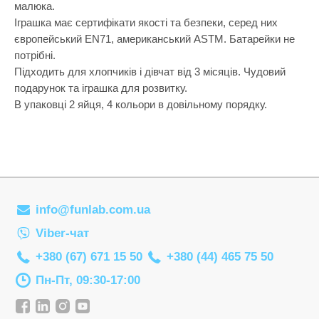
Самокати
Лаки для ніг
малюка.
Творча майстерня
Іграшка має сертифікати якості та безпеки, серед них
Сортери
Ляльки, наб
європейський EN71, американський ASTM. Батарейки не
Транспорт і техніка
Сповивальні
Машинки та 
потрібні.
Фізика
Підходить для хлопчиків і дівчат від 3 місяців. Чудовий
Стільчики д
Мольберти
подарунок та іграшка для розвитку.
Хімія
Ходунки
Музичні ігр
В упаковці 2 яйця, 4 кольори в довільному порядку.
Ходунки-кат
М'які іграшк
Показати все
Набори для 
Набори для 
Набори для 
info@funlab.com.ua
Набори для 
Viber-чат
Набори нату
+380 (67) 671 15 50
+380 (44) 465 75 50
Набори шпи
Пн-Пт, 09:30-17:00
Навчальні і