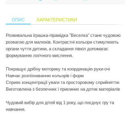
Кулінарія
ПРИКРАСИ ТА КОСМЕТИКА
Збірні меблі
Ігрові комп
Іграшки для
Старша школа
Математика
ПРОГУЛЯНКИ ТА АКТИВНИЙ ВІДПОЧИНОК
Кошики для 
Ігрові центр
Іграшки для 
ОПИС
ХАРАКТЕРИСТИКИ
Музика
Манежі
Каталки
Іграшки на к
Розвивальна іграшка-пірамідка "Веселка" стане чудовою
Пазли і головоломки
Полиці
Крісла-гойд
Іграшкова з
розвагою для малюків. Контрастні кольори стимулюють
Перші іграшки
органи чуття дитини, а складання півкіл допомагає
Сповивальні
Кубики
Іграшкові ма
формуванню логічного мислення.
Пізнання світу
Стенди
Манежі
Ігрові набор
Природознавство
Покращує дрібну моторику та координацію руки-очі
Стільчики д
Музичні ігр
Ігрові фігур
Навчає розпізнаванню кольорів і форм
Програмування
Тумбочки
М'які іграшк
Ігрові центр
Сприяє концентрації уваги та просторовому сприйняттю
Робототехніка
Виготовлена з безпечних і приємних на дотик матеріалів
Показати все
Нічники
Інтерактивні
Розкопки
Пазли
Конструктор
Чудовий вибір для дітей від 1 року, що поєднує гру та
Рукоділля
навчання.
Пірамідки
Кубики
Світ ляльок
Прорізувачі
Лабіринти
Сенсорика