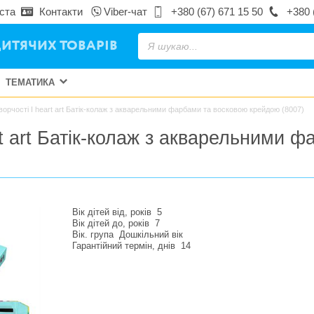
ста
Контакти
Viber-чат
+380 (67) 671 15 50
+380 
ИТЯЧИХ ТОВАРІВ
ТЕМАТИКА
ворчості I heart art Батік-колаж з акварельними фарбами та восковою крейдою (8007)
rt art Батік-колаж з акварельними
Вік дітей від, років
5
Вік дітей до, років
7
Вік. група
Дошкільний вік
Гарантійний термін, днів
14