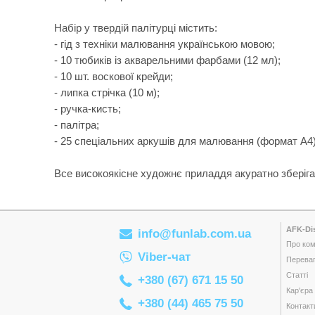
Набір у твердій палітурці містить:
- гід з техніки малювання українською мовою;
- 10 тюбиків із акварельними фарбами (12 мл);
- 10 шт. воскової крейди;
- липка стрічка (10 м);
- ручка-кисть;
- палітра;
- 25 спеціальних аркушів для малювання (формат А4)
Все високоякісне художнє приладдя акуратно зберігає
AFK-Dis
info@funlab.com.ua
Про ком
Viber-чат
Переваг
Статті
+380 (67) 671 15 50
Кар'єра
+380 (44) 465 75 50
Контакт