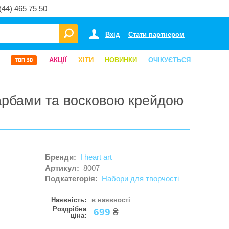
(44) 465 75 50
Вхід
Стати партнером
ТОП 50
АКЦІЇ
ХІТИ
НОВИНКИ
ОЧІКУЄТЬСЯ
 фарбами та восковою крейдою
Бренди:
I heart art
Артикул:
8007
Подкатегорія:
Набори для творчості
Наявність:
в наявності
Роздрібна
699
₴
ціна: