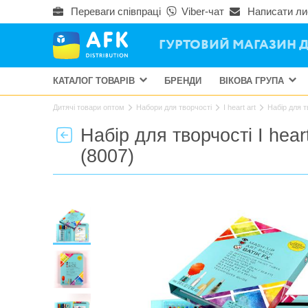
Переваги співпраці
Viber-чат
Написати ли
ГУРТОВИЙ МАГАЗИН Д
КАТАЛОГ ТОВАРІВ
БРЕНДИ
ВІКОВА ГРУПА
Дитячі товари оптом
Набори для творчості
I heart art
Набір для т
Набір для творчості I hea
(8007)