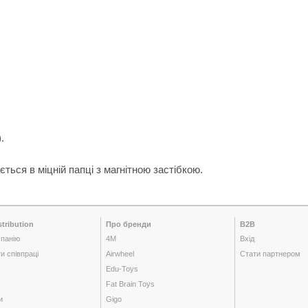
.
ться в міцній папці з магнітною застібкою.
tribution
Про бренди
B2B
панію
4M
Вхід
и співпраці
Airwheel
Стати партнером
Edu-Toys
Fat Brain Toys
и
Gigo