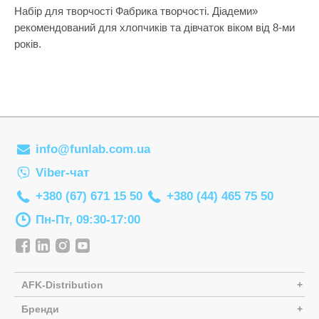
Настільні іг
Набір для творчості Фабрика творчості. Діадеми»
рекомендований для хлопчиків та дівчаток віком від 8-ми
Наукові наб
років.
Оптичні при
Пазли
Пазли-голов
Пальчиковий
info@funlab.com.ua
Парасольки
Viber-чат
Пірамідки
+380 (67) 671 15 50
+380 (44) 465 75 50
Прорізувачі
Пн-Пт, 09:30-17:00
Радіокерова
Рамки-вкла
Сортери
AFK-Distribution
Творчість
Бренди