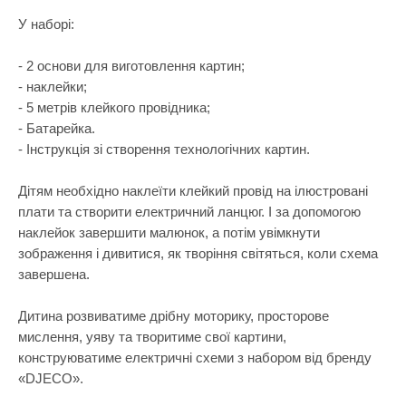
Самокати
Лаки для ніг
Творча майстерня
У наборі:
Сортери
Ляльки, наб
Транспорт і техніка
- 2 основи для виготовлення картин;
Сповивальні
Машинки та 
Фізика
- наклейки;
Стільчики д
Мольберти
- 5 метрів клейкого провідника;
Хімія
- Батарейка.
Ходунки
Музичні ігр
- Інструкція зі створення технологічних картин.
Ходунки-кат
М'які іграшк
Дітям необхідно наклеїти клейкий провід на ілюстровані
Показати все
Набори для 
плати та створити електричний ланцюг. І за допомогою
Набори для 
наклейок завершити малюнок, а потім увімкнути
зображення і дивитися, як творіння світяться, коли схема
Набори для 
завершена.
Набори для 
Дитина розвиватиме дрібну моторику, просторове
Набори нату
мислення, уяву та творитиме свої картини,
Набори шпи
конструюватиме електричні схеми з набором від бренду
«DJECO».
Навчальні і