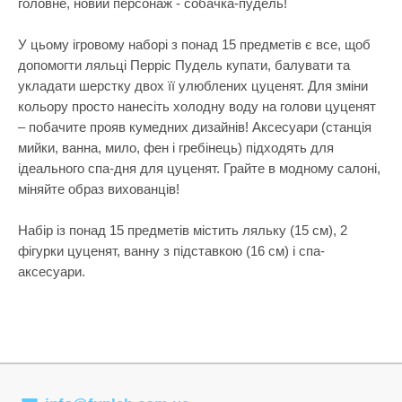
головне, новий персонаж - собачка-пудель!
Самокати
Лаки для ніг
Творча майстерня
Сортери
Ляльки, наб
У цьому ігровому наборі з понад 15 предметів є все, щоб
Транспорт і техніка
допомогти ляльці Перріс Пудель купати, балувати та
Сповивальні
Машинки та 
Фізика
укладати шерстку двох її улюблених цуценят. Для зміни
Стільчики д
Мольберти
кольору просто нанесіть холодну воду на голови цуценят
Хімія
– побачите прояв кумедних дизайнів! Аксесуари (станція
Ходунки
Музичні ігр
мийки, ванна, мило, фен і гребінець) підходять для
Ходунки-кат
М'які іграшк
ідеального спа-дня для цуценят. Грайте в модному салоні,
міняйте образ вихованців!
Показати все
Набори для 
Набори для 
Набір із понад 15 предметів містить ляльку (15 см), 2
фігурки цуценят, ванну з підставкою (16 см) і спа-
Набори для 
аксесуари.
Набори для 
Набори нату
Набори шпи
Навчальні і