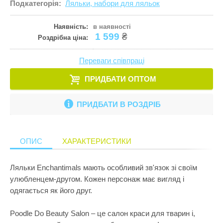
Подкатегорія:
Ляльки, набори для ляльок
Кулінарія
ПРИКРАСИ ТА КОСМЕТИКА
Збірні меблі
Ігрові комп
Іграшки для
Старша школа
Математика
Наявність:
в наявності
ПРОГУЛЯНКИ ТА АКТИВНИЙ ВІДПОЧИНОК
Кошики для 
Ігрові центр
Іграшки для 
1 599
₴
Роздрібна ціна:
Музика
Манежі
Каталки
Іграшки на к
Пазли і головоломки
Переваги співпраці
Полиці
Крісла-гойд
Іграшкова з
Перші іграшки
ПРИДБАТИ ОПТОМ
Сповивальні
Кубики
Іграшкові ма
Пізнання світу
Стенди
Манежі
Ігрові набор
ПРИДБАТИ В РОЗДРІБ
Природознавство
Стільчики д
Музичні ігр
Ігрові фігур
Програмування
Тумбочки
М'які іграшк
Ігрові центр
ОПИС
ХАРАКТЕРИСТИКИ
Робототехніка
Показати все
Нічники
Інтерактивні
Розкопки
Ляльки Enchantimals мають особливий зв'язок зі своїм
Пазли
Конструктор
улюбленцем-другом. Кожен персонаж має вигляд і
Рукоділля
Пірамідки
Кубики
одягається як його друг.
Світ ляльок
Прорізувачі
Лабіринти
Poodle Do Beauty Salon – це салон краси для тварин і,
Сенсорика