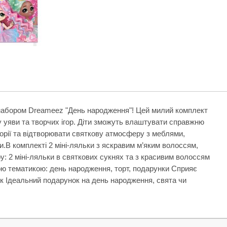
им набором Dreameez "День народження"! Цей милий комплект
у уяви та творчих ігор. Діти зможуть влаштувати справжню
торії та відтворювати святкову атмосферу з меблями,
.В комплекті 2 міні-ляльки з яскравим м’яким волоссям,
: 2 міні-ляльки в святкових сукнях та з красивим волоссям
вою тематикою: день народження, торт, подарунки Сприяє
ок Ідеальний подарунок на день народження, свята чи