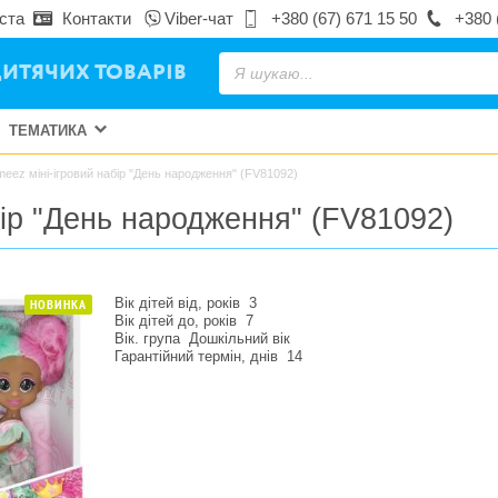
ста
Контакти
Viber-чат
+380 (67) 671 15 50
+380 
ИТЯЧИХ ТОВАРІВ
ТЕМАТИКА
eez міні-ігровий набір "День народження" (FV81092)
бір "День народження" (FV81092)
Вік дітей від, років
3
НОВИНКА
Вік дітей до, років
7
Вік. група
Дошкільний вік
Гарантійний термін, днів
14