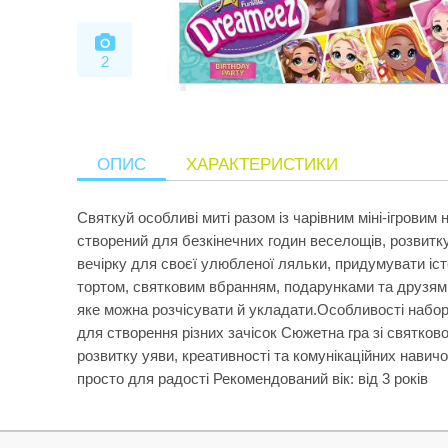
2
ОПИС
ХАРАКТЕРИСТИКИ
Святкуй особливі миті разом із чарівним міні-ігров
створений для безкінечних годин веселощів, розвитк
вечірку для своєї улюбленої ляльки, придумувати іс
тортом, святковим вбранням, подарунками та друзями
яке можна розчісувати й укладати.Особливості набору
для створення різних зачісок Сюжетна гра зі святко
розвитку уяви, креативності та комунікаційних навич
просто для радості Рекомендований вік: від 3 років