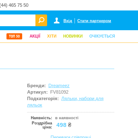
(44) 465 75 50
Вхід
Стати партнером
ТОП 50
АКЦІЇ
ХІТИ
НОВИНКИ
ОЧІКУЄТЬСЯ
Бренди:
Dreameez
Артикул:
FV81092
Подкатегорія:
Ляльки, набори для
ляльок
Наявність:
в наявності
Роздрібна
498
₴
ціна:
Переваги співпраці