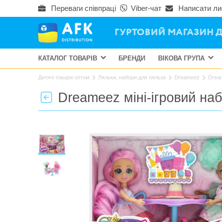
Переваги співпраці
Viber-чат
Написати ли
ГУРТОВИЙ МАГАЗИН Д
КАТАЛОГ ТОВАРІВ
БРЕНДИ
ВІКОВА ГРУПА
Дитячі товари оптом
Ляльки, набори для ляльок
Dreameez
Dream
Dreameez міні-ігровий на