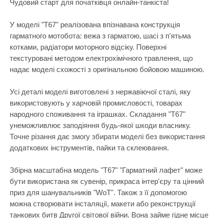
Чудовий старт для початківця онлайн-танкіста!
Трансформе
У моделі "Т67" реалізована впізнавана конструкція
Фігурки
гарматного мотобота: вежа з гарматою, шасі з п'ятьма
Шнурівки
котками, радіатори моторного відсіку. Поверхні
текстуровані методом електрохімічного травлення, що
Шпионсике 
надає моделі схожості з оригінальною бойовою машиною.
Показати все
Усі деталі моделі виготовлені з нержавіючої сталі, яку
використовують у харчовій промисловості, товарах
народного споживання та іграшках. Складання "Т67"
унеможливлює заподіяння будь-якої шкоди власнику.
Точне різання дає змогу збирати моделі без використання
додаткових інструментів, пайки та склеювання.
Збірна масштабна модель "Т67" "Гарматний лафет" може
бути використана як сувенір, прикраса інтер'єру та цінний
приз для шанувальників "WoT". Також з її допомогою
можна створювати інсталяції, макети або реконструкції
танкових битв Другої світової війни. Вона займе гідне місце