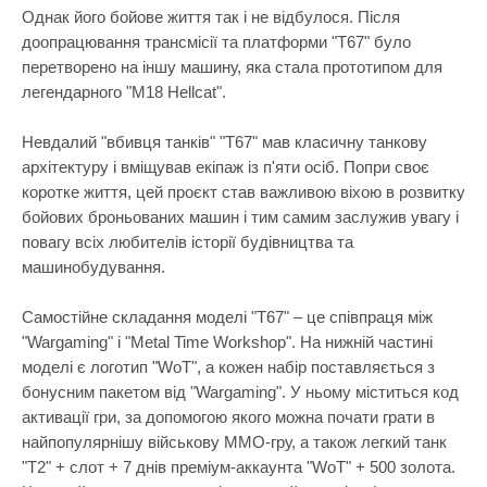
Настільні іг
Однак його бойове життя так і не відбулося. Після
доопрацювання трансмісії та платформи "Т67" було
Наукові наб
перетворено на іншу машину, яка стала прототипом для
Оптичні при
легендарного "M18 Hellcat".
Пазли
Невдалий "вбивця танків" "Т67" мав класичну танкову
Пазли-голов
архітектуру і вміщував екіпаж із п'яти осіб. Попри своє
коротке життя, цей проєкт став важливою віхою в розвитку
Пальчиковий
бойових броньованих машин і тим самим заслужив увагу і
Парасольки
повагу всіх любителів історії будівництва та
машинобудування.
Пірамідки
Прорізувачі
Самостійне складання моделі "Т67" – це співпраця між
"Wargaming" і "Metal Time Workshop". На нижній частині
Радіокерова
моделі є логотип "WoT", а кожен набір поставляється з
бонусним пакетом від "Wargaming". У ньому міститься код
Рамки-вкла
активації гри, за допомогою якого можна почати грати в
Сортери
найпопулярнішу військову MMO-гру, а також легкий танк
"T2" + слот + 7 днів преміум-аккаунта "WoT" + 500 золота.
Творчість