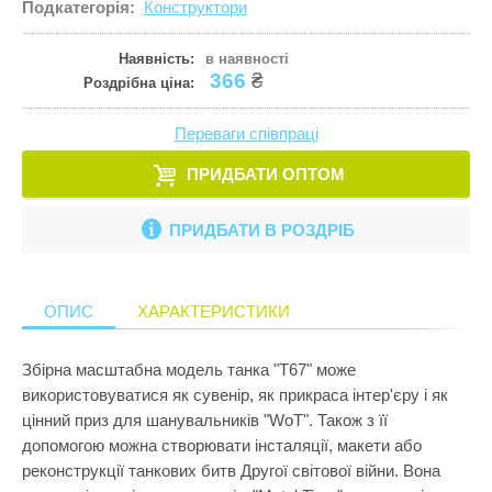
Подкатегорія:
Конструктори
Кулінарія
ПРИКРАСИ ТА КОСМЕТИКА
Збірні меблі
Ігрові комп
Іграшки для
Старша школа
Математика
Наявність:
в наявності
ПРОГУЛЯНКИ ТА АКТИВНИЙ ВІДПОЧИНОК
Кошики для 
Ігрові центр
Іграшки для 
366
₴
Роздрібна ціна:
Музика
Манежі
Каталки
Іграшки на к
Пазли і головоломки
Переваги співпраці
Полиці
Крісла-гойд
Іграшкова з
Перші іграшки
ПРИДБАТИ ОПТОМ
Сповивальні
Кубики
Іграшкові ма
Пізнання світу
Стенди
Манежі
Ігрові набор
ПРИДБАТИ В РОЗДРІБ
Природознавство
Стільчики д
Музичні ігр
Ігрові фігур
Програмування
Тумбочки
М'які іграшк
Ігрові центр
ОПИС
ХАРАКТЕРИСТИКИ
Робототехніка
Показати все
Нічники
Інтерактивні
Розкопки
Збірна масштабна модель танка "Т67" може
Пазли
Конструктор
використовуватися як сувенір, як прикраса інтер'єру і як
Рукоділля
Пірамідки
Кубики
цінний приз для шанувальників "WoT". Також з її
Світ ляльок
допомогою можна створювати інсталяції, макети або
Прорізувачі
Лабіринти
реконструкції танкових битв Другої світової війни. Вона
Сенсорика