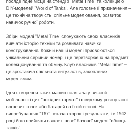
посяде гідне місце на стенді з "Metal Time" та колекцією
Самокати
Лаки для ніг
Творча майстерня
DIY-моделей "World of Tanks". Але головне її призначення –
Сортери
Ляльки, наб
це технічна творчість, спільне моделювання, розвиток
Транспорт і техніка
навичок ручної роботи.
Сповивальні
Машинки та 
Фізика
Стільчики д
Мольберти
Збірні моделі "Metal Time" спонукають своїх власників
Хімія
вивчати історію техніки та розвивати навички
Ходунки
Музичні ігр
конструювання. Кожній нашій моделі присвоюється
Ходунки-кат
М'які іграшк
унікальний серійний номер, і це перетворює їх на предмет
колекціонування та обміну. Клуб власників "Metal Time" –
Показати все
Набори для 
це зростаюча спільнота ентузіастів, захоплених
Набори для 
моделізмом.
Набори для 
Ідея створення таких машин полягала у високій
Набори для 
мобільності цих "похідних гармат" і швидкому розгортанні
вогневих точок або батарей на їхній основі. На
Набори нату
випробуваннях "Т67" показав хороші результати, і в 1942
Набори шпи
році його прийняли в якості нової базової моделі "вбивць
танків".
Навчальні і