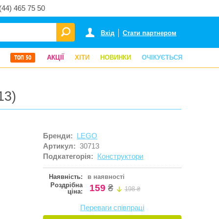
(44) 465 75 50
Вхід
Стати партнером
ТОП 50
АКЦІЇ
ХІТИ
НОВИНКИ
ОЧІКУЄТЬСЯ
13)
Бренди:
LEGO
Артикул:
30713
Подкатегорія:
Конструктори
Наявність:
в наявності
Роздрібна
159
₴
198 ₴
ціна:
Переваги співпраці