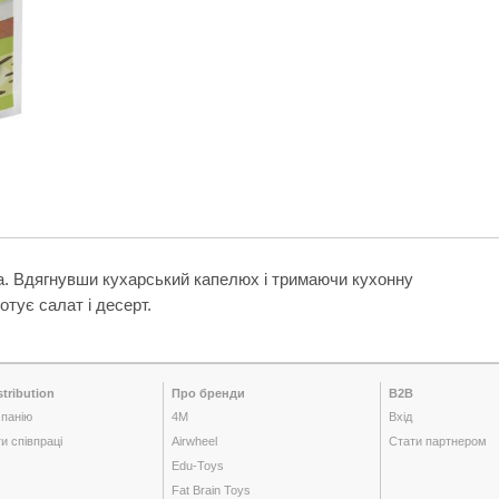
тата. Вдягнувши кухарський капелюх і тримаючи кухонну
отує салат і десерт.
tribution
Про бренди
B2B
панію
4M
Вхід
и співпраці
Airwheel
Стати партнером
Edu-Toys
Fat Brain Toys