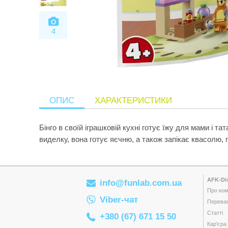
4
ОПИС
ХАРАКТЕРИСТИКИ
Бінго в своїй іграшковій кухні готує їжу для мами і 
виделку, вона готує яєчню, а також запікає квасолю, г
AFK-Dis
info@funlab.com.ua
Про ком
Viber-чат
Переваг
Статті
+380 (67) 671 15 50
Кар'єра