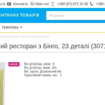
ста
Контакти
Viber-чат
+380 (67) 671 15 50
+380 
ИТЯЧИХ ТОВАРІВ
ТЕМАТИКА
ний ресторан з Бінго, 23 деталі (30713)
 ресторан з Бінго, 23 деталі (307
Вік дітей від, років
4
АКЦІЯ!
Вік дітей до, років
18+
Вік. група
Дошкільний вік
Гарантійний термін, міс.
1