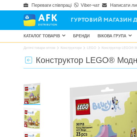
Переваги співпраці
Viber-чат
Написати ли
ГУРТОВИЙ МАГАЗИН Д
КАТАЛОГ ТОВАРІВ
БРЕНДИ
ВІКОВА ГРУПА
Дитячі товари оптом
Конструктори
LEGO
Конструктор LEGO® Мод
Конструктор LEGO® Модний