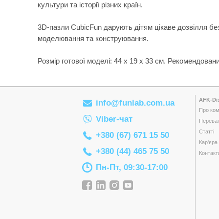
культури та історії різних країн.
3D-пазли CubicFun дарують дітям цікаве дозвілля бе
моделювання та конструювання.
Розмір готової моделі: 44 х 19 х 33 см. Рекомендований 
AFK-Dis
info@funlab.com.ua
Про ком
Viber-чат
Переваг
Статті
+380 (67) 671 15 50
Кар'єра
+380 (44) 465 75 50
Контакт
Пн-Пт, 09:30-17:00