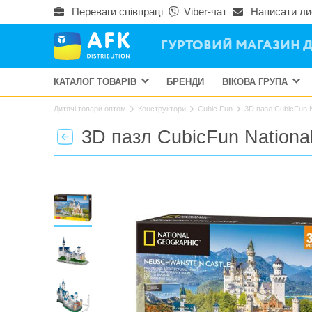
Переваги співпраці
Viber-чат
Написати ли
ГУРТОВИЙ МАГАЗИН Д
КАТАЛОГ ТОВАРІВ
БРЕНДИ
ВІКОВА ГРУПА
Дитячі товари оптом
Конструктори
Cubic Fun
3D пазл CubicFun 
3D пазл CubicFun Nation