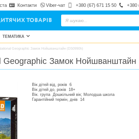
ста
Контакти
Viber-чат
+380 (67) 671 15 50
+380 
ИТЯЧИХ ТОВАРІВ
ТЕМАТИКА
National Geographic Замок Нойшванштайн (DS0990h)
al Geographic Замок Нойшванштайн
Вік дітей від, років
6
Вік дітей до, років
18+
Вік. група
Дошкільний вік; Молодша школа
Гарантійний термін, днів
14