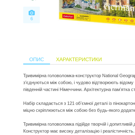
6
ОПИС
ХАРАКТЕРИСТИКИ
Тривимірна головоломка-конструктор National Geogra
з’єднуються між собою, і чудово відтворюють відому 
південній частині Німеччини. Архітектурна пам'ятка с
Набір складається з 121 об'ємної деталі із пінокарто
міцно скріплюються між собою без будь-якого додатко
Тривимірна головоломка підійде творчій і допитливій д
Конструктор має високу деталізацію і реалістичність