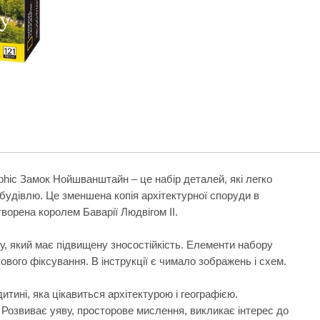
phic Замок Нойшванштайн – це набір деталей, які легко
будівлю. Це зменшена копія архітектурної споруди в
творена королем Баварії Людвігом II.
ну, який має підвищену зносостійкість. Елементи набору
вого фіксування. В інструкції є чимало зображень і схем.
итині, яка цікавиться архітектурою і географією.
. Розвиває уяву, просторове мислення, викликає інтерес до