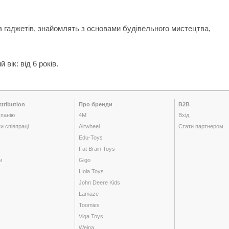
з гаджетів, знайомлять з основами будівельного мистецтва,
вік: від 6 років.
tribution
Про бренди
B2B
панію
4M
Вхід
и співпраці
Airwheel
Стати партнером
Edu-Toys
Fat Brain Toys
и
Gigo
Hola Toys
John Deere Kids
Lamaze
Toomies
Viga Toys
Weina