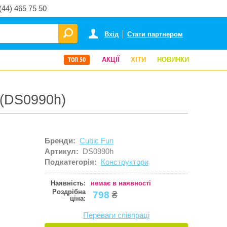
(44) 465 75 50
Вхід
Стати партнером
ТОП 50
АКЦІЇ
ХІТИ
НОВИНКИ
 (DS0990h)
Бренди:
Cubic Fun
Артикул:
DS0990h
Подкатегорія:
Конструктори
Наявність:
немає в наявності
Роздрібна
798
₴
ціна:
Переваги співпраці