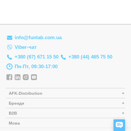
Самокати
Лаки для ніг
Творча майстерня
Сортери
Ляльки, наб
Транспорт і техніка
Сповивальні
Машинки та 
Фізика
Стільчики д
Мольберти
info@funlab.com.ua
Хімія
Ходунки
Музичні ігр
Viber-чат
Ходунки-кат
М'які іграшк
+380 (67) 671 15 50
+380 (44) 465 75 50
Показати все
Набори для 
Пн-Пт, 09:30-17:00
Набори для 
Набори для 
Набори для 
AFK-Distribution
Бренди
Набори нату
B2B
Набори шпи
Мова
Навчальні і
ЗАД