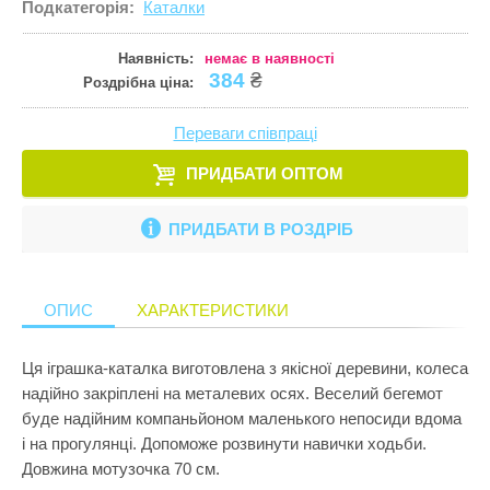
Подкатегорія:
Каталки
Кулінарія
ПРИКРАСИ ТА КОСМЕТИКА
Збірні меблі
Ігрові комп
Іграшки для
Старша школа
Математика
Наявність:
немає в наявності
ПРОГУЛЯНКИ ТА АКТИВНИЙ ВІДПОЧИНОК
Кошики для 
Ігрові центр
Іграшки для 
384
₴
Роздрібна ціна:
Музика
Манежі
Каталки
Іграшки на к
Пазли і головоломки
Переваги співпраці
Полиці
Крісла-гойд
Іграшкова з
Перші іграшки
ПРИДБАТИ ОПТОМ
Сповивальні
Кубики
Іграшкові ма
Пізнання світу
Стенди
Манежі
Ігрові набор
ПРИДБАТИ В РОЗДРІБ
Природознавство
Стільчики д
Музичні ігр
Ігрові фігур
Програмування
Тумбочки
М'які іграшк
Ігрові центр
ОПИС
ХАРАКТЕРИСТИКИ
Робототехніка
Показати все
Нічники
Інтерактивні
Розкопки
Ця іграшка-каталка виготовлена з якісної деревини, колеса
Пазли
Конструктор
надійно закріплені на металевих осях. Веселий бегемот
Рукоділля
Пірамідки
Кубики
буде надійним компаньйоном маленького непосиди вдома
Світ ляльок
і на прогулянці. Допоможе розвинути навички ходьби.
Прорізувачі
Лабіринти
Довжина мотузочка 70 см.
Сенсорика