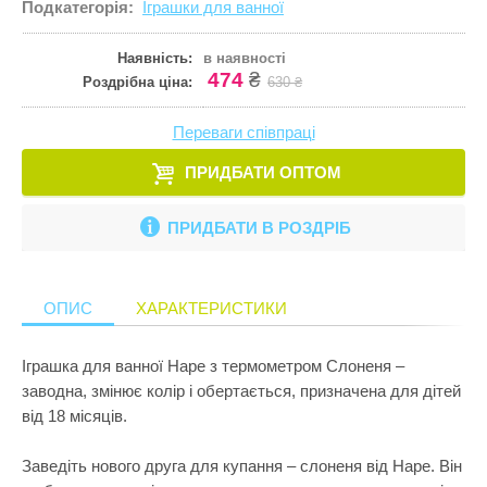
Подкатегорія:
Іграшки для ванної
Кулінарія
ПРИКРАСИ ТА КОСМЕТИКА
Збірні меблі
Ігрові комп
Іграшки для
Старша школа
Математика
Наявність:
в наявності
ПРОГУЛЯНКИ ТА АКТИВНИЙ ВІДПОЧИНОК
Кошики для 
Ігрові центр
Іграшки для 
474
₴
Роздрібна ціна:
630 ₴
Музика
Манежі
Каталки
Іграшки на к
Пазли і головоломки
Переваги співпраці
Полиці
Крісла-гойд
Іграшкова з
Перші іграшки
ПРИДБАТИ ОПТОМ
Сповивальні
Кубики
Іграшкові ма
Пізнання світу
Стенди
Манежі
Ігрові набор
ПРИДБАТИ В РОЗДРІБ
Природознавство
Стільчики д
Музичні ігр
Ігрові фігур
Програмування
Тумбочки
М'які іграшк
Ігрові центр
ОПИС
ХАРАКТЕРИСТИКИ
Робототехніка
Показати все
Нічники
Інтерактивні
Розкопки
Іграшка для ванної Hape з термометром Слоненя –
Пазли
Конструктор
заводна, змінює колір і обертається, призначена для дітей
Рукоділля
Пірамідки
Кубики
від 18 місяців.
Світ ляльок
Прорізувачі
Лабіринти
Заведіть нового друга для купання – слоненя від Hape. Він
Сенсорика