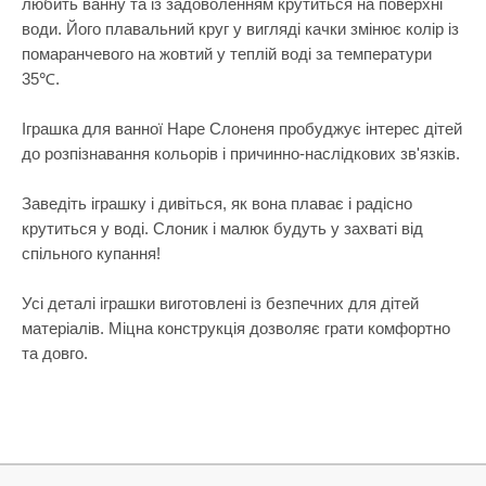
любить ванну та із задоволенням крутиться на поверхні
Самокати
Лаки для ніг
Творча майстерня
води. Його плавальний круг у вигляді качки змінює колір із
Сортери
Ляльки, наб
помаранчевого на жовтий у теплій воді за температури
Транспорт і техніка
35℃.
Сповивальні
Машинки та 
Фізика
Стільчики д
Мольберти
Іграшка для ванної Hape Слоненя пробуджує інтерес дітей
Хімія
до розпізнавання кольорів і причинно-наслідкових зв'язків.
Ходунки
Музичні ігр
Ходунки-кат
М'які іграшк
Заведіть іграшку і дивіться, як вона плаває і радісно
крутиться у воді. Слоник і малюк будуть у захваті від
Показати все
Набори для 
спільного купання!
Набори для 
Усі деталі іграшки виготовлені із безпечних для дітей
Набори для 
матеріалів. Міцна конструкція дозволяє грати комфортно
Набори для 
та довго.
Набори нату
Набори шпи
Навчальні і