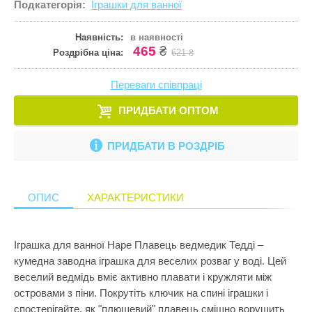
Подкатегорія:
Іграшки для ванної
Кулінарія
ПРИКРАСИ ТА КОСМЕТИКА
Збірні меблі
Ігрові комп
Іграшки для
Старша школа
Математика
Наявність:
в наявності
ПРОГУЛЯНКИ ТА АКТИВНИЙ ВІДПОЧИНОК
Кошики для 
Ігрові центр
Іграшки для 
465
₴
Роздрібна ціна:
621 ₴
Музика
Манежі
Каталки
Іграшки на к
Пазли і головоломки
Переваги співпраці
Полиці
Крісла-гойд
Іграшкова з
Перші іграшки
ПРИДБАТИ ОПТОМ
Сповивальні
Кубики
Іграшкові ма
Пізнання світу
Стенди
Манежі
Ігрові набор
ПРИДБАТИ В РОЗДРІБ
Природознавство
Стільчики д
Музичні ігр
Ігрові фігур
Програмування
Тумбочки
М'які іграшк
Ігрові центр
ОПИС
ХАРАКТЕРИСТИКИ
Робототехніка
Показати все
Нічники
Інтерактивні
Розкопки
Пазли
Конструктор
Іграшка для ванної Hape Плавець ведмедик Тедді –
Рукоділля
кумедна заводна іграшка для веселих розваг у воді. Цей
Пірамідки
Кубики
веселий ведмідь вміє активно плавати і кружляти між
Світ ляльок
Прорізувачі
Лабіринти
островами з піни. Покрутіть ключик на спині іграшки і
Сенсорика
спостерігайте, як "плюшевий" плавець смішно ворушить