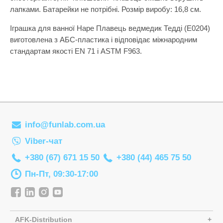
Самокати
Лаки для ніг
лапками. Батарейки не потрібні. Розмір виробу: 16,8 см.
Творча майстерня
Сортери
Ляльки, наб
Іграшка для ванної Hape Плавець ведмедик Тедді (E0204)
Транспорт і техніка
Сповивальні
Машинки та 
виготовлена з АБС-пластика і відповідає міжнародним
Фізика
стандартам якості EN 71 і ASTM F963.
Стільчики д
Мольберти
Хімія
Ходунки
Музичні ігр
Ходунки-кат
М'які іграшк
Показати все
Набори для 
Набори для 
info@funlab.com.ua
Viber-чат
Набори для 
+380 (67) 671 15 50
+380 (44) 465 75 50
Набори для 
Пн-Пт, 09:30-17:00
Набори нату
Набори шпи
Навчальні і
AFK-Distribution