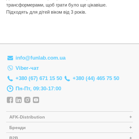
Настільні іг
трансформерами, щоб грати було ще цікавіше.
Підходять для дітей віком від 3 років.
Наукові наб
Оптичні при
Пазли
Пазли-голов
info@funlab.com.ua
Пальчиковий
Viber-чат
Парасольки
+380 (67) 671 15 50
+380 (44) 465 75 50
Пірамідки
Пн-Пт, 09:30-17:00
Прорізувачі
Радіокерова
Рамки-вкла
AFK-Distribution
Сортери
Бренди
Творчість
B2B