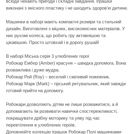
всюди чекають пригоди і складні завдання. Іграшки
Самокати
Лаки для ніг
Творча майстерня
виконані з якісного пластику і не шкодить здоров'ю дитини.
Сортери
Ляльки, наб
Транспорт і техніка
Машинки в наборі мають компактні розміри та стильний
Сповивальні
Машинки та 
Фізика
дизайн. Виготовлені з міцних, високоякісних матеріалів. У
Стільчики д
Мольберти
них рухомі колеса, що робить гру активнішою та
Хімія
цікавішою. Просто штовхай і в дорогу рушай!
Ходунки
Музичні ігр
Ходунки-кат
М'які іграшк
В наборі Міська серія 3 улюблених герої
Робокар Ембер (Amber) красуня – швидка допомога. Вона
Показати все
Набори для 
розважлива і дуже мудра.
Набори для 
Робокар Рой (Roy) – веселий і сміливий пожежник.
Робокар Марк (Mark) – гірський рятувальник, який завжди
Набори для 
готовий прийти на допомогу.
Набори для 
Робокари дозволяють дітям не лише розважитися, а й
Набори нату
допомагають їм розвивати навички спостережливості,
Набори шпи
покращувати дрібну моторику та уяву під час
перевтілення в улюблених героїв.
Навчальні і
Доповнюйте колекцію іграшок Робокар Полі машинками-