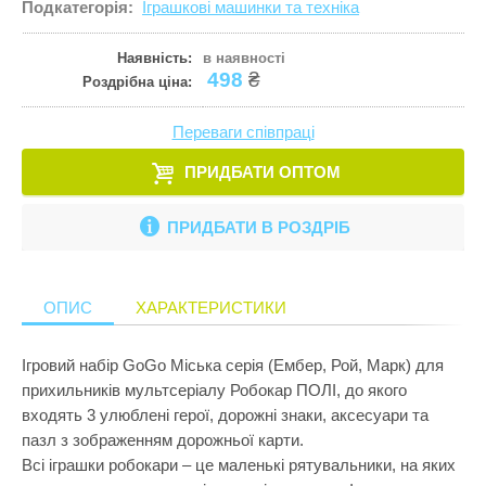
Подкатегорія:
Іграшкові машинки та техніка
Кулінарія
ПРИКРАСИ ТА КОСМЕТИКА
Збірні меблі
Ігрові комп
Іграшки для
Старша школа
Математика
Наявність:
в наявності
ПРОГУЛЯНКИ ТА АКТИВНИЙ ВІДПОЧИНОК
Кошики для 
Ігрові центр
Іграшки для 
498
₴
Роздрібна ціна:
Музика
Манежі
Каталки
Іграшки на к
Пазли і головоломки
Переваги співпраці
Полиці
Крісла-гойд
Іграшкова з
Перші іграшки
ПРИДБАТИ ОПТОМ
Сповивальні
Кубики
Іграшкові ма
Пізнання світу
Стенди
Манежі
Ігрові набор
ПРИДБАТИ В РОЗДРІБ
Природознавство
Стільчики д
Музичні ігр
Ігрові фігур
Програмування
Тумбочки
М'які іграшк
Ігрові центр
ОПИС
ХАРАКТЕРИСТИКИ
Робототехніка
Показати все
Нічники
Інтерактивні
Розкопки
Ігровий набір GoGo Міська серія (Ембер, Рой, Марк) для
Пазли
Конструктор
прихильників мультсеріалу Робокар ПОЛІ, до якого
Рукоділля
Пірамідки
Кубики
входять 3 улюблені герої, дорожні знаки, аксесуари та
Світ ляльок
пазл з зображенням дорожньої карти.
Прорізувачі
Лабіринти
Всі іграшки робокари – це маленькі рятувальники, на яких
Сенсорика