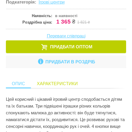
Подкатегорія:
Ігрові центри
Кулінарія
ПРИКРАСИ ТА КОСМЕТИКА
Збірні меблі
Ігрові комп
Іграшки для
Старша школа
Математика
Наявність:
в наявності
ПРОГУЛЯНКИ ТА АКТИВНИЙ ВІДПОЧИНОК
Кошики для 
Ігрові центр
Іграшки для 
1 365
₴
Роздрібна ціна:
1 821 ₴
Музика
Манежі
Каталки
Іграшки на к
Пазли і головоломки
Переваги співпраці
Полиці
Крісла-гойд
Іграшкова з
Перші іграшки
ПРИДБАТИ ОПТОМ
Сповивальні
Кубики
Іграшкові ма
Пізнання світу
Стенди
Манежі
Ігрові набор
ПРИДБАТИ В РОЗДРІБ
Природознавство
Стільчики д
Музичні ігр
Ігрові фігур
Програмування
Тумбочки
М'які іграшк
Ігрові центр
ОПИС
ХАРАКТЕРИСТИКИ
Робототехніка
Показати все
Нічники
Інтерактивні
Розкопки
Цей корисний і цікавий ігровий центр сподобається дітям
Пазли
Конструктор
та їх батькам. Три підвішені іграшки різних кольорів
Рукоділля
Пірамідки
Кубики
спонукають малюка до активності: він буде тягнутися,
Світ ляльок
намагатися дістати їх, роздивитися. Це розвиває рухові та
Прорізувачі
Лабіринти
сенсорні навички, координацію рук і очей. 4 кнопки вище
Сенсорика