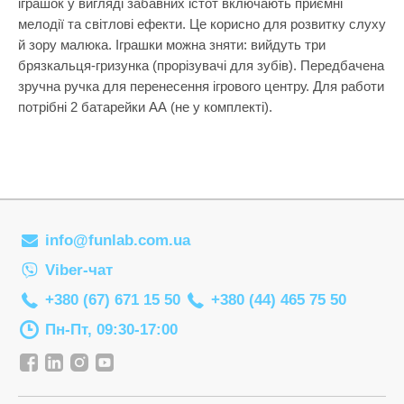
іграшок у вигляді забавних істот включають приємні
Самокати
Лаки для ніг
Творча майстерня
мелодії та світлові ефекти. Це корисно для розвитку слуху
Сортери
Ляльки, наб
й зору малюка. Іграшки можна зняти: вийдуть три
Транспорт і техніка
брязкальця-гризунка (прорізувачі для зубів). Передбачена
Сповивальні
Машинки та 
Фізика
зручна ручка для перенесення ігрового центру. Для работи
Стільчики д
Мольберти
потрібні 2 батарейки АА (не у комплекті).
Хімія
Ходунки
Музичні ігр
Ходунки-кат
М'які іграшк
Показати все
Набори для 
Набори для 
info@funlab.com.ua
Набори для 
Viber-чат
Набори для 
+380 (67) 671 15 50
+380 (44) 465 75 50
Набори нату
Пн-Пт, 09:30-17:00
Набори шпи
Навчальні і