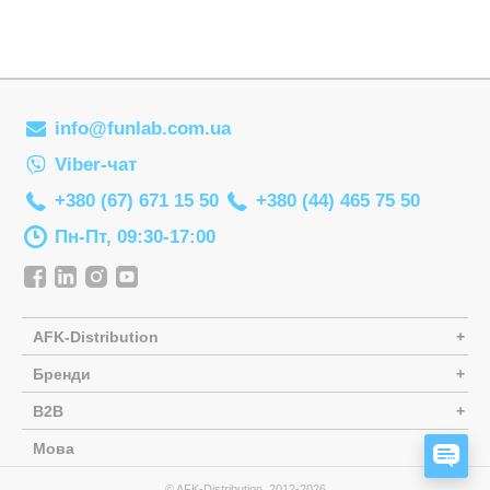
Настільні іг
Наукові наб
Оптичні при
Пазли
info@funlab.com.ua
Viber-чат
Пазли-голов
+380 (67) 671 15 50
+380 (44) 465 75 50
Пальчиковий
Пн-Пт, 09:30-17:00
Парасольки
Пірамідки
Прорізувачі
AFK-Distribution
Радіокерова
Бренди
Рамки-вкла
B2B
Сортери
Мова
ЗАД
Творчість
© AFK-Distribution, 2012-2026