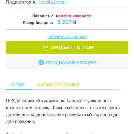
Подкатегорія:
Ігрові центри
Кулінарія
ПРИКРАСИ ТА КОСМЕТИКА
Збірні меблі
Ігрові комп
Іграшки для
Старша школа
Математика
Наявність:
немає в наявності
ПРОГУЛЯНКИ ТА АКТИВНИЙ ВІДПОЧИНОК
Кошики для 
Ігрові центр
Іграшки для 
3 267
₴
Роздрібна ціна:
Музика
Манежі
Каталки
Іграшки на к
Пазли і головоломки
Переваги співпраці
Полиці
Крісла-гойд
Іграшкова з
Перші іграшки
ПРИДБАТИ ОПТОМ
Сповивальні
Кубики
Іграшкові ма
Пізнання світу
Стенди
Манежі
Ігрові набор
ПРИДБАТИ В РОЗДРІБ
Природознавство
Стільчики д
Музичні ігр
Ігрові фігур
Програмування
Тумбочки
М'які іграшк
Ігрові центр
ОПИС
ХАРАКТЕРИСТИКИ
Робототехніка
Показати все
Нічники
Інтерактивні
Розкопки
Цей дивовижний килимок від Lamaze є унікальною
Пазли
Конструктор
іграшкою для малюка. Кожен із 5 пелюсток заохочують
Рукоділля
Пірамідки
Кубики
дитину до гри, допомагаючи розвивати м'язи, необхідні
Світ ляльок
для повзання.
Прорізувачі
Лабіринти
Сенсорика