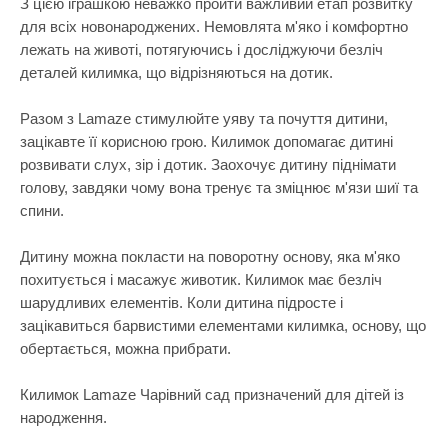
З цією іграшкою неважко пройти важливий етап розвитку
Самокати
Лаки для ніг
Творча майстерня
для всіх новонароджених. Немовлята м'яко і комфортно
Сортери
Ляльки, наб
лежать на животі, потягуючись і досліджуючи безліч
Транспорт і техніка
деталей килимка, що відрізняються на дотик.
Сповивальні
Машинки та 
Фізика
Стільчики д
Мольберти
Разом з Lamaze стимулюйте уяву та почуття дитини,
Хімія
зацікавте її корисною грою. Килимок допомагає дитині
Ходунки
Музичні ігр
розвивати слух, зір і дотик. Заохочує дитину піднімати
Ходунки-кат
М'які іграшк
голову, завдяки чому вона тренує та зміцнює м'язи шиї та
спини.
Показати все
Набори для 
Набори для 
Дитину можна покласти на поворотну основу, яка м'яко
похитується і масажує животик. Килимок має безліч
Набори для 
шарудливих елементів. Коли дитина підросте і
Набори для 
зацікавиться барвистими елементами килимка, основу, що
обертається, можна прибрати.
Набори нату
Набори шпи
Килимок Lamaze Чарівний сад призначений для дітей із
народження.
Навчальні і