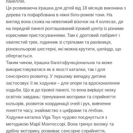
панеллю.
Самокати
Лаки для ніг
Творча майстерня
Ця розвиваюча іграшка для дітей від 18 місяців виконана з
Сортери
Ляльки, наб
дерева та пофарбована в ніжні біло-рожеві тони. На
Транспорт і техніка
вигляд вона схожа на невеликий візочок на 4 колесах, де
Сповивальні
Машинки та 
Фізика
на передній панелі розташований ігровий центр із різними
Стільчики д
Мольберти
корисними пристосуваннями. Там є дротовий лабіринт і
Хімія
хвилястий трек, годинник зі стрілками та рахівниця,
Ходунки
Музичні ігр
різнокольорові шестерні, які можна крутити, циліндр, що
Ходунки-кат
М'які іграшк
обертається.
Таким чином, іграшка багатофункціональна та може
Показати все
Набори для 
використовуватися як в якості каталки, так і для
Набори для 
сенсорного розвитку. У першому випадку дитина
застосовує її як ходунки – для опори та вдосконалення
Набори для 
ходьби. Що ж до ігрової панелі, то вона вирішує низку
Набори для 
освітніх завдань: тренування моторики та сприйняття
кольорів, розвиток координації очей і рук, вивчення
Набори нату
поняття часу, знайомство з цифрами та лічбою.
Набори шпи
Ходунки-каталка Viga Toys чудово поєднується з
методикою Марії Монтессорі. Вона тренує велику та
Навчальні і
дрібну моторику, розвиває сенсорне сприйняття,