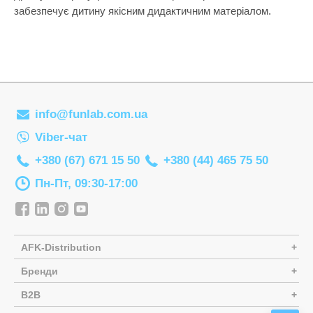
Настільні іг
забезпечує дитину якісним дидактичним матеріалом.
Наукові наб
Оптичні при
Пазли
Пазли-голов
info@funlab.com.ua
Пальчиковий
Viber-чат
Парасольки
+380 (67) 671 15 50
+380 (44) 465 75 50
Пірамідки
Пн-Пт, 09:30-17:00
Прорізувачі
Радіокерова
AFK-Distribution
Рамки-вкла
Бренди
Сортери
B2B
Творчість