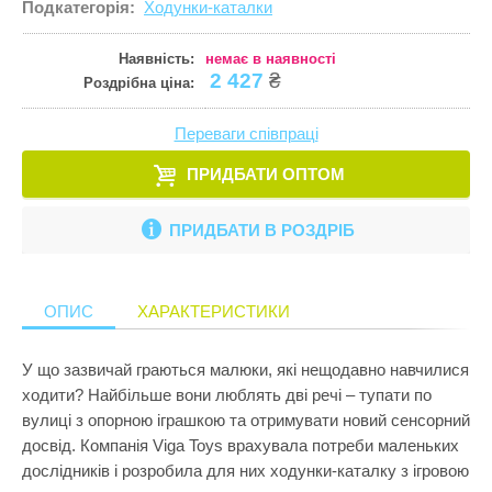
Подкатегорія:
Ходунки-каталки
Кулінарія
ПРИКРАСИ ТА КОСМЕТИКА
Збірні меблі
Ігрові комп
Іграшки для
Старша школа
Математика
Наявність:
немає в наявності
ПРОГУЛЯНКИ ТА АКТИВНИЙ ВІДПОЧИНОК
Кошики для 
Ігрові центр
Іграшки для 
2 427
₴
Роздрібна ціна:
Музика
Манежі
Каталки
Іграшки на к
Пазли і головоломки
Переваги співпраці
Полиці
Крісла-гойд
Іграшкова з
Перші іграшки
ПРИДБАТИ ОПТОМ
Сповивальні
Кубики
Іграшкові ма
Пізнання світу
Стенди
Манежі
Ігрові набор
ПРИДБАТИ В РОЗДРІБ
Природознавство
Стільчики д
Музичні ігр
Ігрові фігур
Програмування
Тумбочки
М'які іграшк
Ігрові центр
ОПИС
ХАРАКТЕРИСТИКИ
Робототехніка
Показати все
Нічники
Інтерактивні
Розкопки
У що зазвичай граються малюки, які нещодавно навчилися
Пазли
Конструктор
ходити? Найбільше вони люблять дві речі – тупати по
Рукоділля
Пірамідки
Кубики
вулиці з опорною іграшкою та отримувати новий сенсорний
Світ ляльок
досвід. Компанія Viga Toys врахувала потреби маленьких
Прорізувачі
Лабіринти
дослідників і розробила для них ходунки-каталку з ігровою
Сенсорика