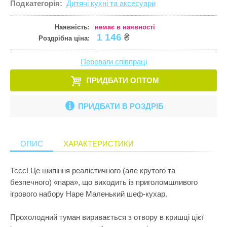
Подкатегорія:
Дитячі кухні та аксесуари
Кулінарія
ПРИКРАСИ ТА КОСМЕТИКА
Збірні меблі
Ігрові комп
Іграшки для
Старша школа
Математика
Наявність:
немає в наявності
ПРОГУЛЯНКИ ТА АКТИВНИЙ ВІДПОЧИНОК
Кошики для 
Ігрові центр
Іграшки для 
1 146
₴
Роздрібна ціна:
Музика
Манежі
Каталки
Іграшки на к
Пазли і головоломки
Переваги співпраці
Полиці
Крісла-гойд
Іграшкова з
Перші іграшки
ПРИДБАТИ ОПТОМ
Сповивальні
Кубики
Іграшкові ма
Пізнання світу
Стенди
Манежі
Ігрові набор
ПРИДБАТИ В РОЗДРІБ
Природознавство
Стільчики д
Музичні ігр
Ігрові фігур
Програмування
Тумбочки
М'які іграшк
Ігрові центр
ОПИС
ХАРАКТЕРИСТИКИ
Робототехніка
Показати все
Нічники
Інтерактивні
Розкопки
Тссс! Це шипіння реалістичного (але крутого та
Пазли
Конструктор
безпечного) «пара», що виходить із приголомшливого
Рукоділля
Пірамідки
Кубики
ігрового набору Hape Маленький шеф-кухар.
Світ ляльок
Прорізувачі
Лабіринти
Прохолодний туман виривається з отвору в кришці цієї
Сенсорика