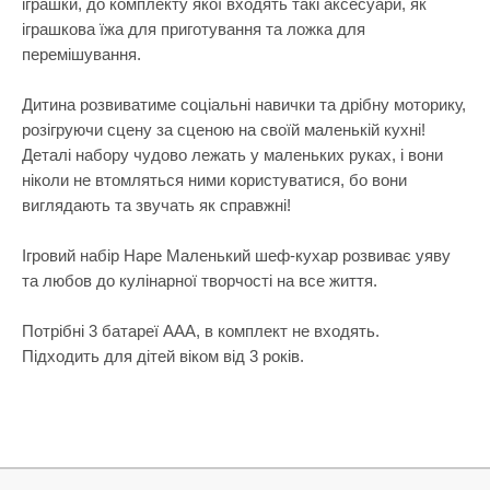
іграшки, до комплекту якої входять такі аксесуари, як
Самокати
Лаки для ніг
Творча майстерня
іграшкова їжа для приготування та ложка для
Сортери
Ляльки, наб
перемішування.
Транспорт і техніка
Сповивальні
Машинки та 
Фізика
Дитина розвиватиме соціальні навички та дрібну моторику,
Стільчики д
Мольберти
розігруючи сцену за сценою на своїй маленькій кухні!
Хімія
Деталі набору чудово лежать у маленьких руках, і вони
Ходунки
Музичні ігр
ніколи не втомляться ними користуватися, бо вони
Ходунки-кат
М'які іграшк
виглядають та звучать як справжні!
Показати все
Набори для 
Ігровий набір Hape Маленький шеф-кухар розвиває уяву
Набори для 
та любов до кулінарної творчості на все життя.
Набори для 
Потрібні 3 батареї ААА, в комплект не входять.
Набори для 
Підходить для дітей віком від 3 років.
Набори нату
Набори шпи
Навчальні і