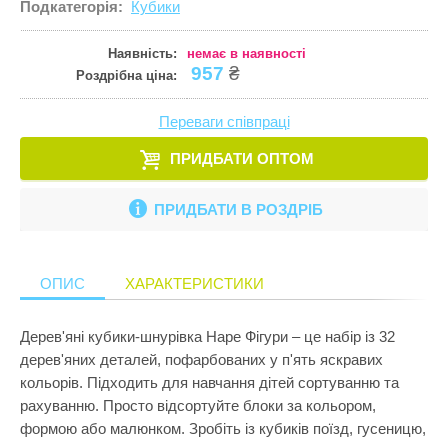
Подкатегорія:
Кубики
Кулінарія
ПРИКРАСИ ТА КОСМЕТИКА
Збірні меблі
Ігрові комп
Іграшки для
Старша школа
Математика
Наявність:
немає в наявності
ПРОГУЛЯНКИ ТА АКТИВНИЙ ВІДПОЧИНОК
Кошики для 
Ігрові центр
Іграшки для 
957
₴
Роздрібна ціна:
Музика
Манежі
Каталки
Іграшки на к
Пазли і головоломки
Переваги співпраці
Полиці
Крісла-гойд
Іграшкова з
Перші іграшки
ПРИДБАТИ ОПТОМ
Сповивальні
Кубики
Іграшкові ма
Пізнання світу
Стенди
Манежі
Ігрові набор
ПРИДБАТИ В РОЗДРІБ
Природознавство
Стільчики д
Музичні ігр
Ігрові фігур
Програмування
Тумбочки
М'які іграшк
Ігрові центр
ОПИС
ХАРАКТЕРИСТИКИ
Робототехніка
Показати все
Нічники
Інтерактивні
Розкопки
Дерев'яні кубики-шнурівка Hape Фігури – це набір із 32
Пазли
Конструктор
дерев'яних деталей, пофарбованих у п'ять яскравих
Рукоділля
Пірамідки
Кубики
кольорів. Підходить для навчання дітей сортуванню та
Світ ляльок
рахуванню. Просто відсортуйте блоки за кольором,
Прорізувачі
Лабіринти
формою або малюнком. Зробіть із кубиків поїзд, гусеницю,
Сенсорика