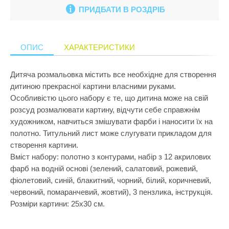
Кулінарія
ПРИДБАТИ В РОЗДРІБ
ПРИКРАСИ ТА КОСМЕТИКА
Збірні меблі
Ігрові комп
Іграшки для
Старша школа
Математика
ПРОГУЛЯНКИ ТА АКТИВНИЙ ВІДПОЧИНОК
Кошики для 
Ігрові центр
Іграшки для 
Музика
ОПИС
ХАРАКТЕРИСТИКИ
Манежі
Каталки
Іграшки на к
Пазли і головоломки
Полиці
Крісла-гойд
Іграшкова з
Дитяча розмальовка містить все необхідне для створення
Перші іграшки
дитиною прекрасної картини власними руками.
Сповивальні
Кубики
Іграшкові ма
Пізнання світу
Особливістю цього набору є те, що дитина може на свій
Стенди
Манежі
Ігрові набор
розсуд розмалювати картину, відчути себе справжнім
Природознавство
художником, навчиться змішувати фарби і наносити їх на
Стільчики д
Музичні ігр
Ігрові фігур
полотно. Титульний лист може слугувати прикладом для
Програмування
Тумбочки
М'які іграшк
Ігрові центр
створення картини.
Робототехніка
Вміст набору: полотно з контурами, набір з 12 акрилових
Показати все
Нічники
Інтерактивні
фарб на водній основі (зелений, салатовий, рожевий,
Розкопки
Пазли
Конструктор
фіолетовий, синій, блакитний, чорний, білий, коричневий,
Рукоділля
червоний, помаранчевий, жовтий), 3 пензлика, інструкція.
Пірамідки
Кубики
Розміри картини: 25х30 см.
Світ ляльок
Прорізувачі
Лабіринти
Сенсорика