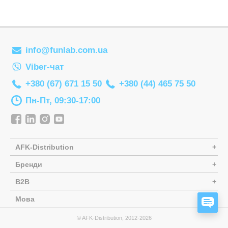
Самокати
Лаки для ніг
Творча майстерня
Сортери
Ляльки, наб
Транспорт і техніка
Сповивальні
Машинки та 
Фізика
info@funlab.com.ua
Стільчики д
Мольберти
Хімія
Viber-чат
Ходунки
Музичні ігр
+380 (67) 671 15 50
+380 (44) 465 75 50
Ходунки-кат
М'які іграшк
Пн-Пт, 09:30-17:00
Показати все
Набори для 
Набори для 
Набори для 
AFK-Distribution
Набори для 
Бренди
Набори нату
B2B
Набори шпи
Мова
ЗАД
Навчальні і
© AFK-Distribution, 2012-2026